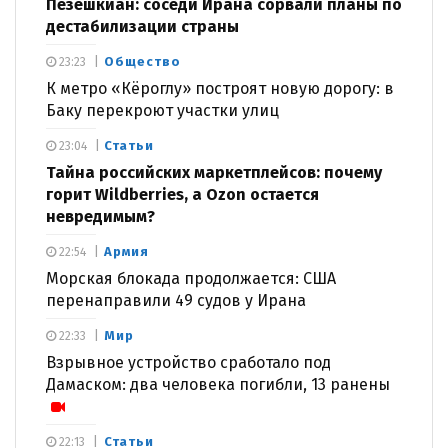
Пезешкиан: соседи Ирана сорвали планы по
дестабилизации страны
Общество
23:23
К метро «Кёроглу» построят новую дорогу: в
Баку перекроют участки улиц
Статьи
23:04
Тайна российских маркетплейсов: почему
горит Wildberries, а Ozon остается
невредимым?
Армия
22:54
Морская блокада продолжается: США
перенаправили 49 судов у Ирана
Мир
22:33
Взрывное устройство сработало под
Дамаском: два человека погибли, 13 ранены
Статьи
22:13