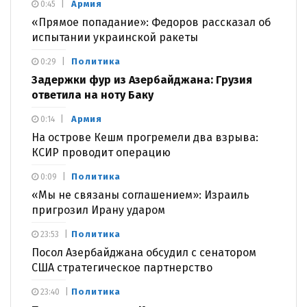
Армия
0:45
«Прямое попадание»: Федоров рассказал об
испытании украинской ракеты
Политика
0:29
Задержки фур из Азербайджана: Грузия
ответила на ноту Баку
Армия
0:14
На острове Кешм прогремели два взрыва:
КСИР проводит операцию
Политика
0:09
«Мы не связаны соглашением»: Израиль
пригрозил Ирану ударом
Политика
23:53
Посол Азербайджана обсудил с сенатором
США стратегическое партнерство
Политика
23:40