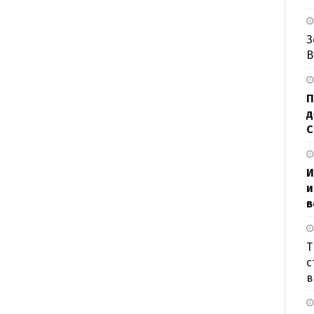
З
В
П
д
И
и
в
Т
с
в