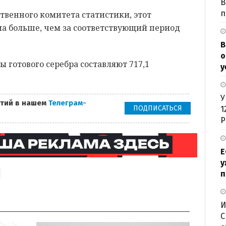
В
п
твенного комитета статистики, этот
ма больше, чем за соответствующий период
В
о
ы готового серебра составляют 717,1
у
У
тий в нашем
Телеграм-
ПОДПИСАТЬСЯ
1
Р
Е
у
п
И
С