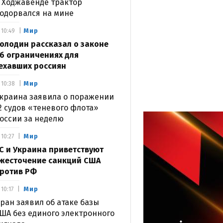
 Ходжавенде трактор
одорвался на мине
Мир
10:49
олодин рассказал о законе
б ограничениях для
ехавших россиян
Мир
10:38
краина заявила о поражении
2 судов «теневого флота»
оссии за неделю
Мир
10:27
С и Украина приветствуют
жесточение санкций США
ротив РФ
Мир
10:17
ран заявил об атаке базы
ША без единого электронного