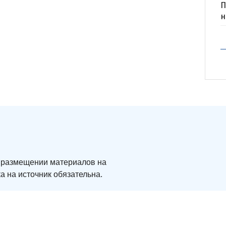
П
н
ри размещении материалов на
а на источник обязательна.