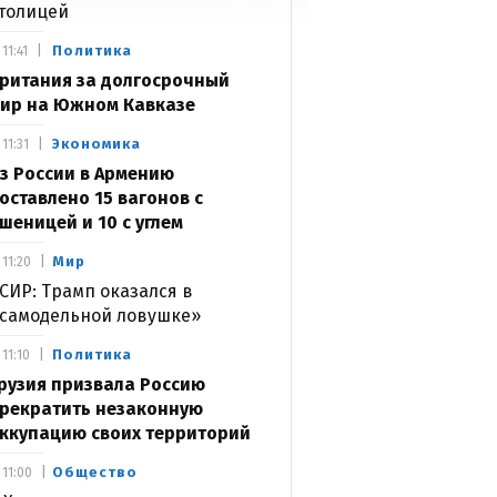
толицей
Политика
11:41
ритания за долгосрочный
ир на Южном Кавказе
Экономика
11:31
з России в Армению
оставлено 15 вагонов с
шеницей и 10 с углем
Мир
11:20
СИР: Трамп оказался в
самодельной ловушке»
Политика
11:10
рузия призвала Россию
рекратить незаконную
ккупацию своих территорий
Общество
11:00