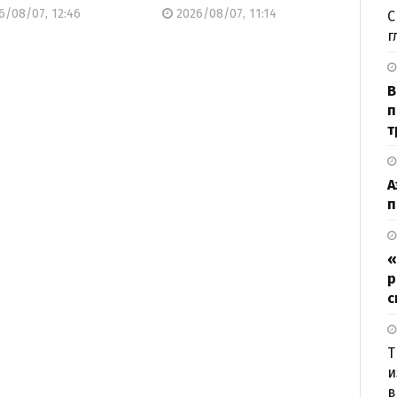
6/08/07, 12:46
2026/08/07, 11:14
С
г
В
п
т
А
п
«
р
с
Т
и
в