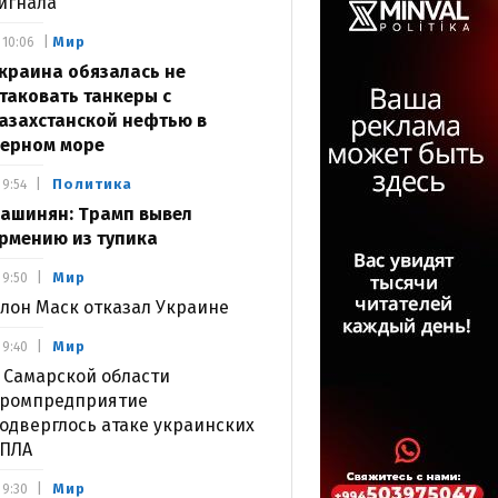
игнала
Мир
10:06
краина обязалась не
таковать танкеры с
азахстанской нефтью в
ерном море
Политика
9:54
ашинян: Трамп вывел
рмению из тупика
Мир
9:50
лон Маск отказал Украине
Мир
9:40
 Самарской области
ромпредприятие
одверглось атаке украинских
ПЛА
Мир
9:30