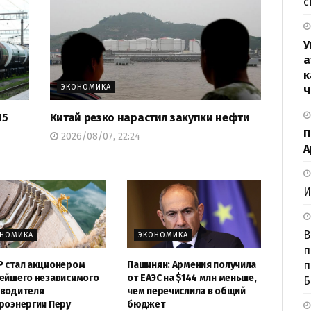
с
У
а
к
ЭКОНОМИКА
Ч
15
Китай резко нарастил закупки нефти
П
2026/08/07, 22:24
А
И
В
ОНОМИКА
ЭКОНОМИКА
п
п
 стал акционером
Пашинян: Армения получила
ейшего независимого
от ЕАЭС на $144 млн меньше,
Б
водителя
чем перечислила в общий
роэнергии Перу
бюджет