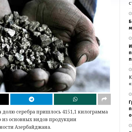
с
Б
м
И
п
п
К
«
Г
п
а долю серебра пришлось 4151,1 килограмма
о
о из основных видов продукции
ости Азербайджана.