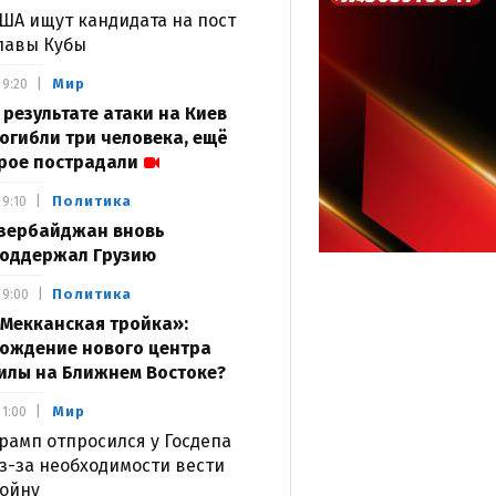
ША ищут кандидата на пост
лавы Кубы
Мир
9:20
 результате атаки на Киев
огибли три человека, ещё
рое пострадали
Политика
9:10
зербайджан вновь
оддержал Грузию
Политика
9:00
Мекканская тройка»:
ождение нового центра
илы на Ближнем Востоке?
Мир
1:00
рамп отпросился у Госдепа
з-за необходимости вести
ойну