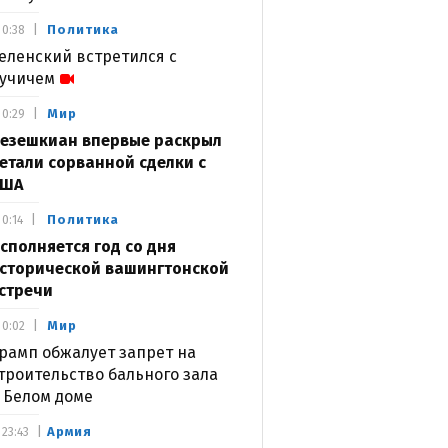
Политика
0:38
еленский встретился с
учичем
Мир
0:29
езешкиан впервые раскрыл
етали сорванной сделки с
США
Политика
0:14
сполняется год со дня
сторической вашингтонской
стречи
Мир
0:02
рамп обжалует запрет на
троительство бального зала
 Белом доме
Армия
23:43