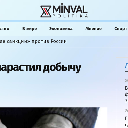
ство
В мире
Экономика
Мнение
Спорт
ие санкции» против России
нарастил добычу
В
ф
З
Г
с