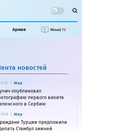
Армия
Лента новостей
Мир
12:01
учич опубликовал
отографию первого визита
еленского в Сербию
Мир
11:50
раждане Турции предложили
делать Стамбул зимней