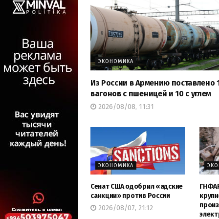
ЭКОНОМИКА
Из России в Армению поставлено 
вагонов с пшеницей и 10 с углем
2026/08/08, 11:31
ЭКОНОМИКА
ЭК
Сенат США одобрил «адские
ГНФАР
санкции» против России
крупн
произ
2026/08/07, 21:12
элект