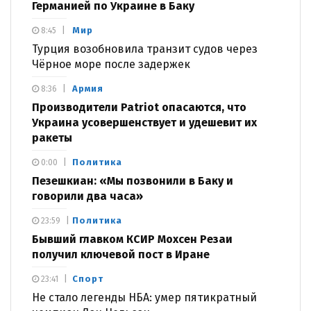
Германией по Украине в Баку
Мир
8:45
Турция возобновила транзит судов через
Чёрное море после задержек
Армия
8:36
Производители Patriot опасаются, что
Украина усовершенствует и удешевит их
ракеты
Политика
0:00
Пезешкиан: «Мы позвонили в Баку и
говорили два часа»
Политика
23:59
Бывший главком КСИР Мохсен Резаи
получил ключевой пост в Иране
Спорт
23:41
Не стало легенды НБА: умер пятикратный