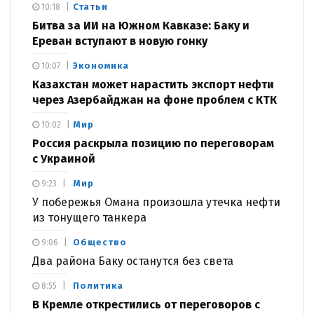
Статьи
10:18
Битва за ИИ на Южном Кавказе: Баку и
Ереван вступают в новую гонку
Экономика
10:07
Казахстан может нарастить экспорт нефти
через Азербайджан на фоне проблем с КТК
Мир
10:02
Россия раскрыла позицию по переговорам
с Украиной
Мир
9:23
У побережья Омана произошла утечка нефти
из тонущего танкера
Общество
9:06
Два района Баку останутся без света
Политика
8:55
В Кремле открестились от переговоров с