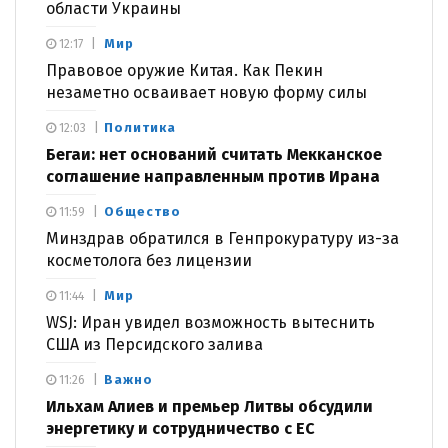
области Украины
Мир
12:17
Правовое оружие Китая. Как Пекин
незаметно осваивает новую форму силы
Политика
12:03
Бегаи: нет оснований считать Мекканское
соглашение направленным против Ирана
Общество
11:59
Минздрав обратился в Генпрокуратуру из-за
косметолога без лицензии
Мир
11:44
WSJ: Иран увидел возможность вытеснить
США из Персидского залива
Важно
11:26
Ильхам Алиев и премьер Литвы обсудили
энергетику и сотрудничество с ЕС