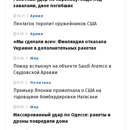
завалами, двое погибших
Армия
10:21
Пентагон торопит оружейников США
Армия
9:59
«Мы сделали все»: Финляндия отказала
Украине в дополнительных ракетах
Мир
9:40
Пожар вспыхнул на объекте Saudi Aramco в
Саудовской Аравии
Политика
9:21
Премьер Японии промолчала о США на
годовщине бомбардировки Нагасаки
Мир
8:59
Массированный удар по Одессе: ракеты и
дроны повредили дома