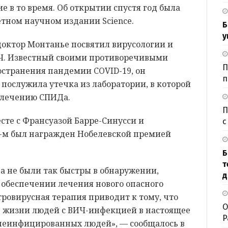
е в то время. Об открытии спустя год была
етном научном издании Science.
Б
у
октор Монтанье посвятил вирусологии и
ИЧ. Известный своими противоречивыми
П
остранения пандемии COVID-19, он
п
послужила утечка из лаборатории, в которой
 лечению СПИДа.
П
сте с Франсуазой Барре-Синусси и
с
8-м был награжден Нобелевской премией
Б
т
а не были так быстры в обнаружении,
д
обеспечении лечения нового опасного
ровирусная терапия приводит к тому, что
О
 жизни людей с ВИЧ-инфекцией в настоящее
P
неинфицированных людей», — сообщалось в