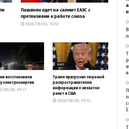
а
ти
Пашинян едет на саммит ЕАЭС с
н
и
претензиями к работе союза
2026/08/06, 10:50
В
э
Т
р
Р
МИР
и
в
зии восстановили
Трамп пригрозил тюрьмой
у электроэнергии
распространителям
информации о нехватке
6/08/06, 09:47
П
ракет в США
п
2026/08/06, 09:41
с
Е
Т