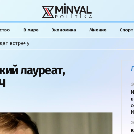
ство
В мире
Экономика
Мнение
Спорт
дят встречу
кий лауреат,
Ч
N
в
с
И
В