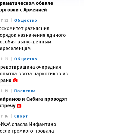
раматическом обвале
орговли с Арменией
Общество
11:32
оскомитет разъяснил
орядок назначения единого
особия вынужденным
ереселенцам
Общество
11:25
редотвращена очередная
опытка ввоза наркотиков из
рана
Политика
11:19
айрамов и Сибига проводят
стречу
Спорт
11:16
ИФА спасла Инфантино
осле громкого провала