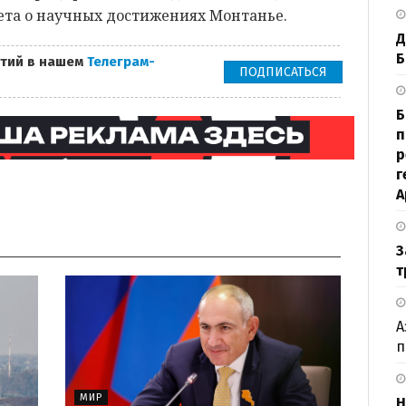
ета о научных достижениях Монтанье.
Д
Б
тий в нашем
Телеграм-
ПОДПИСАТЬСЯ
Б
п
р
г
А
З
т
А
п
МИР
H