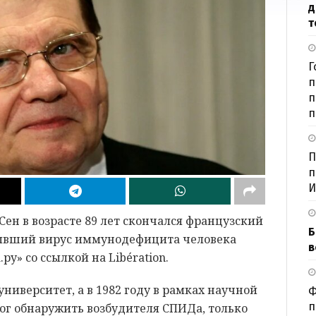
д
т
Г
п
п
п
П
п
И
ен в возрасте 89 лет скончался французский
Б
рывший вирус иммунодефицита человека
в
.ру» со ссылкой на Libération.
иверситет, а в 1982 году в рамках научной
Ф
п
ог обнаружить возбудителя СПИДа, только