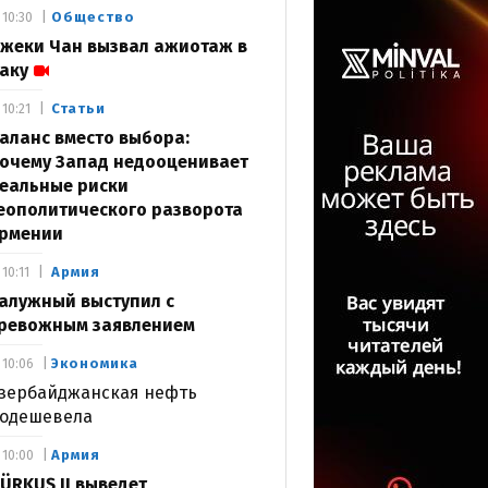
Общество
10:30
жеки Чан вызвал ажиотаж в
аку
Статьи
10:21
аланс вместо выбора:
очему Запад недооценивает
еальные риски
еополитического разворота
рмении
Армия
10:11
алужный выступил с
ревожным заявлением
Экономика
10:06
зербайджанская нефть
одешевела
Армия
10:00
ÜRKUŞ II выведет