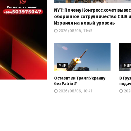
NYT: Почему Конгресс хочет вывес
оборонное сотрудничество США 
Израиля на новый уровень
2026/08/06, 11:45
МИР
МИ
Оставит ли Трамп Украину
В Гру
без Patriot?
подач
2026/08/06, 10:41
202