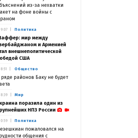
бъяснений из-за нехватки
акет на фоне войны с
раном
Политика
9:07
аффер: мир между
зербайджаном и Арменией
тал внешнеполитической
обедой США
Общество
8:51
 ряде районов Баку не будет
вета
Мир
8:39
краина поразила один из
рупнейших НПЗ России
Политика
0:59
езешкиан пожаловался на
рудности общения с