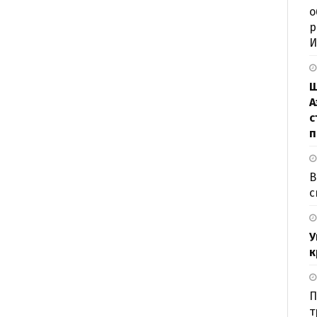
о
р
И
Ш
А
с
п
В
с
У
к
П
т