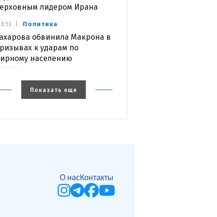
ерховным лидером Ирана
Политика
0:53
ахарова обвинила Макрона в
ризывах к ударам по
ирному населению
Показать еще
О нас
Контакты