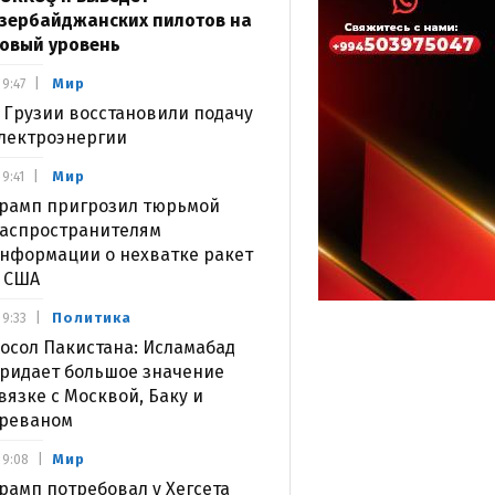
зербайджанских пилотов на
овый уровень
Мир
9:47
 Грузии восстановили подачу
лектроэнергии
Мир
9:41
рамп пригрозил тюрьмой
аспространителям
нформации о нехватке ракет
 США
Политика
9:33
осол Пакистана: Исламабад
ридает большое значение
вязке с Москвой, Баку и
реваном
Мир
9:08
рамп потребовал у Хегсета