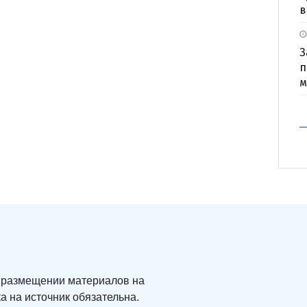
в
З
п
м
ри размещении материалов на
а на источник обязательна.