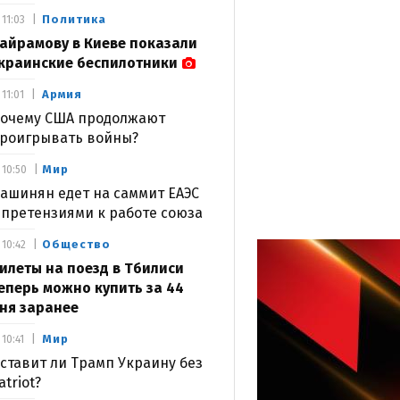
Политика
11:03
айрамову в Киеве показали
краинские беспилотники
Армия
11:01
очему США продолжают
роигрывать войны?
Мир
10:50
ашинян едет на саммит ЕАЭС
 претензиями к работе союза
Общество
10:42
илеты на поезд в Тбилиси
еперь можно купить за 44
ня заранее
Мир
10:41
ставит ли Трамп Украину без
atriot?