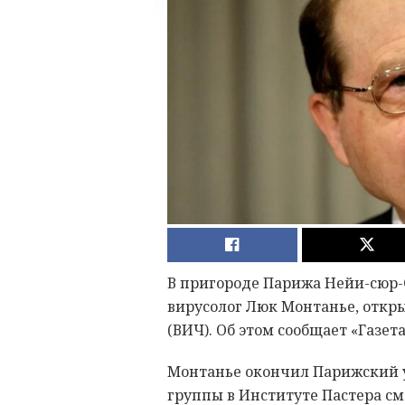
В пригороде Парижа Нейи-сюр-С
вирусолог Люк Монтанье, отк
(ВИЧ). Об этом сообщает «Газета
Монтанье окончил Парижский ун
группы в Институте Пастера см