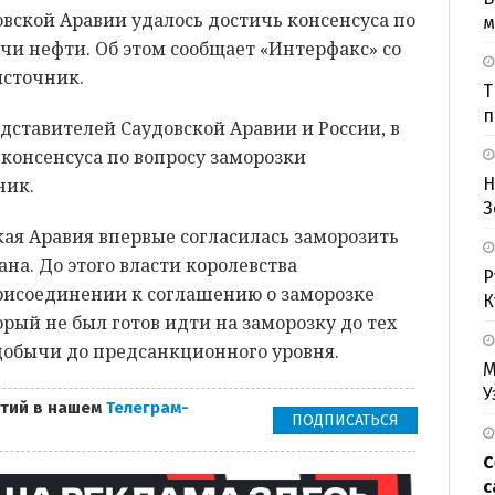
вской Аравии удалось достичь консенсуса по
м
чи нефти. Об этом сообщает «Интерфакс» со
источник.
Т
п
едставителей Саудовской Аравии и России, в
 консенсуса по вопросу заморозки
Н
ник.
З
кая Аравия впервые согласилась заморозить
на. До этого власти королевства
Р
рисоединении к соглашению о заморозке
К
рый не был готов идти на заморозку до тех
 добычи до предсанкционного уровня.
М
У
тий в нашем
Телеграм-
ПОДПИСАТЬСЯ
С
с