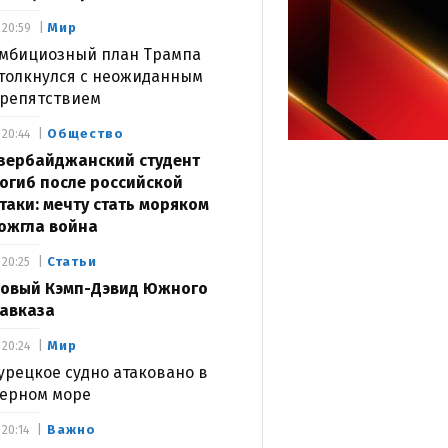
Мир
20:59
мбициозный план Трампа
толкнулся с неожиданным
репятствием
Общество
20:44
зербайджанский студент
огиб после российской
таки: мечту стать моряком
ожгла война
Статьи
20:25
овый Кэмп-Дэвид Южного
авказа
Мир
20:24
урецкое судно атаковано в
ерном море
Важно
20:14