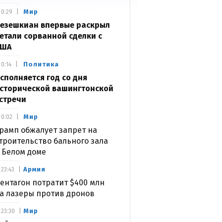
Мир
0:29
езешкиан впервые раскрыл
етали сорванной сделки с
США
Политика
0:14
сполняется год со дня
сторической вашингтонской
стречи
Мир
0:02
рамп обжалует запрет на
троительство бального зала
 Белом доме
Армия
23:43
ентагон потратит $400 млн
а лазеры против дронов
Мир
23:30