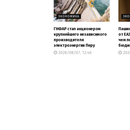
ЭКОНОМИКА
ЭК
ГНФАР стал акционером
Пашин
крупнейшего независимого
от ЕА
производителя
чем п
электроэнергии Перу
бюдж
2026/08/07, 12:46
2026