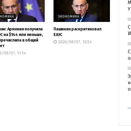
М
У
ОНОМИКА
ЭКОНОМИКА
С
ян: Армения получила
Пашинян раскритиковал
И
ЭС на $144 млн меньше,
ЕАЭС
еречислила в общий
2026/08/07, 10:54
ет
С
/08/07, 11:14
з
Э
к
о