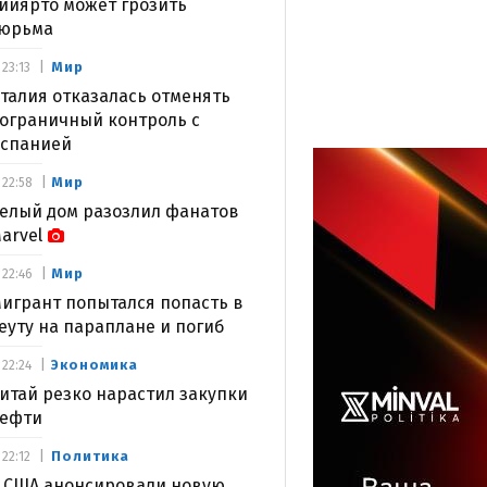
ийярто может грозить
юрьма
Мир
23:13
талия отказалась отменять
ограничный контроль с
спанией
Мир
22:58
елый дом разозлил фанатов
arvel
Мир
22:46
игрант попытался попасть в
еуту на параплане и погиб
Экономика
22:24
итай резко нарастил закупки
ефти
Политика
22:12
 США анонсировали новую