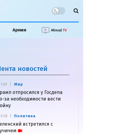
Армия
Лента новостей
Мир
1:00
рамп отпросился у Госдепа
з-за необходимости вести
ойну
Политика
0:38
еленский встретился с
учичем