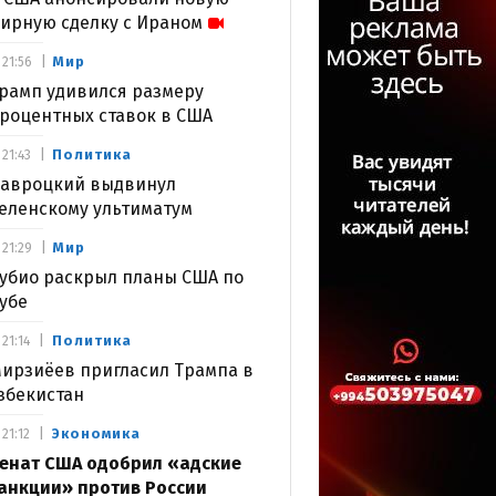
ирную сделку с Ираном
Мир
21:56
рамп удивился размеру
роцентных ставок в США
Политика
21:43
авроцкий выдвинул
еленскому ультиматум
Мир
21:29
убио раскрыл планы США по
убе
Политика
21:14
ирзиёев пригласил Трампа в
збекистан
Экономика
21:12
енат США одобрил «адские
анкции» против России