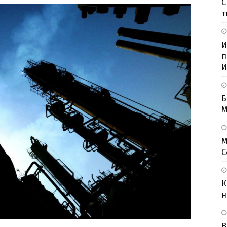
С
т
И
п
И
Б
M
М
С
К
н
В