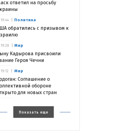
аск ответил на просьбу
краины
Политика
19:44
ША обратились с призывом к
зраилю
Мир
19:28
ыну Кадырова присвоили
вание Героя Чечни
Мир
19:12
рдоган: Соглашение о
оллективной обороне
ткрыто для новых стран
Показать еще