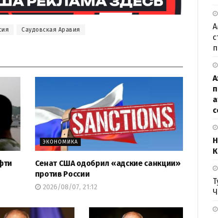
А
сия
Саудовская Аравия
с
п
А
п
а
с
Н
ЭКОНОМИКА
К
фти
Сенат США одобрил «адские санкции»
против России
Т
2026/08/07, 21:12
Ч