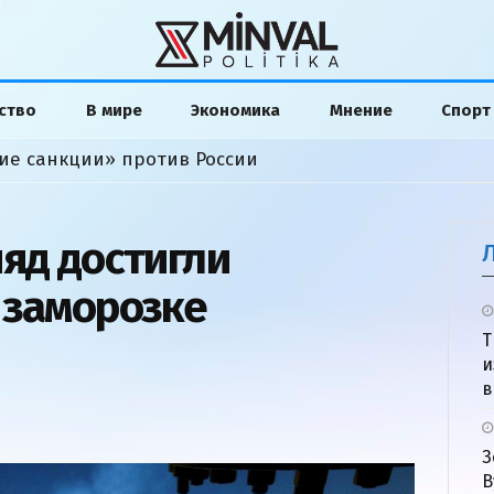
ство
В мире
Экономика
Мнение
Спорт
ие санкции» против России
ияд достигли
 заморозке
Т
и
в
З
В