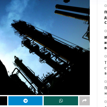
П
д
И
и
в
Т
с
в
П
н