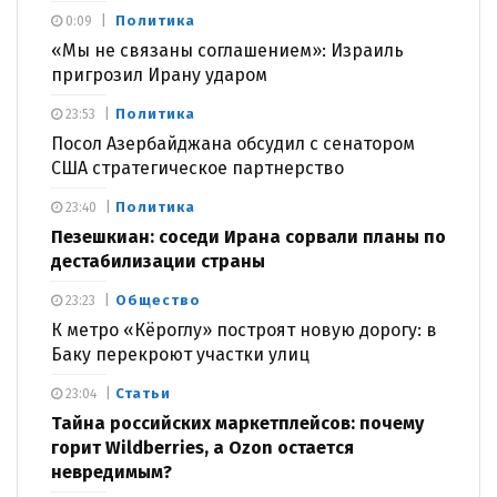
Политика
0:09
«Мы не связаны соглашением»: Израиль
пригрозил Ирану ударом
Политика
23:53
Посол Азербайджана обсудил с сенатором
США стратегическое партнерство
Политика
23:40
Пезешкиан: соседи Ирана сорвали планы по
дестабилизации страны
Общество
23:23
К метро «Кёроглу» построят новую дорогу: в
Баку перекроют участки улиц
Статьи
23:04
Тайна российских маркетплейсов: почему
горит Wildberries, а Ozon остается
невредимым?