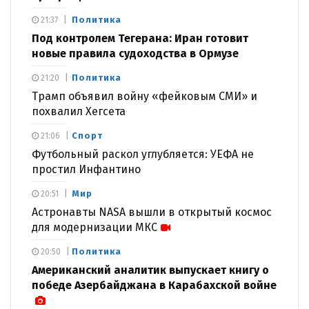
Политика
21:37
Под контролем Тегерана: Иран готовит
новые правила судоходства в Ормузе
Политика
21:20
Трамп объявил войну «фейковым СМИ» и
похвалил Хегсета
Спорт
21:06
Футбольный раскол углубляется: УЕФА не
простил Инфантино
Мир
20:51
Астронавты NASA вышли в открытый космос
для модернизации МКС
Политика
20:50
Американский аналитик выпускает книгу о
победе Азербайджана в Карабахской войне