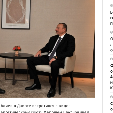
Б
г
п
О
л
с
Ф
о
А
н
С
Алиев в Давосе встретился с вице-
о
нергетическому союзу Марошем Шефчовичем,