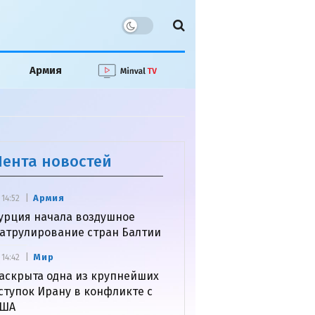
Армия
Лента новостей
Армия
14:52
урция начала воздушное
атрулирование стран Балтии
Мир
14:42
аскрыта одна из крупнейших
ступок Ирану в конфликте с
США