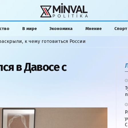
ство
В мире
Экономика
Мнение
Спорт
раскрыли, к чему готовиться России
ся в Давосе с
Т
п
Р
у