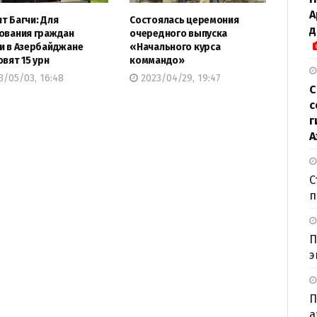
А
т Багчи: Для
Состоялась церемония
д
ования граждан
очередного выпуска
и в Азербайджане
«Начального курса
овят 15 урн
коммандо»
/05/03, 16:48
2023/04/29, 19:47
С
с
г
А
С
п
П
э
П
а