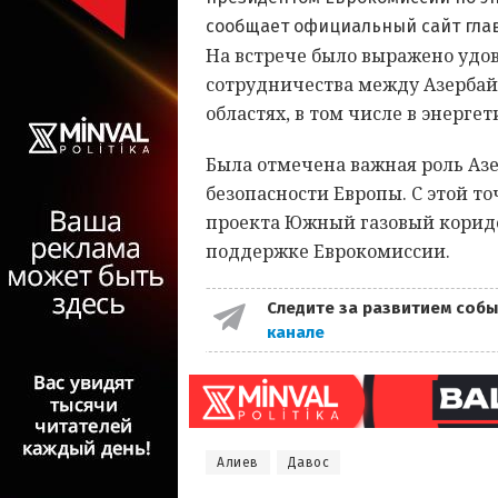
сообщает официальный сайт глав
На встрече было выражено удов
сотрудничества между Азерба
областях, в том числе в энерге
Была отмечена важная роль Аз
безопасности Европы. С этой т
проекта Южный газовый коридо
поддержке Еврокомиссии.
Следите за развитием собы
канале
Алиев
Давос