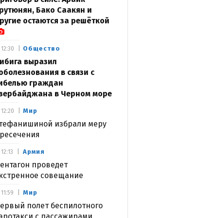
рутюнян, Бако Саакян и
ругие остаются за решёткой
Общество
12:30
ибига выразил
оболезнования в связи с
ибелью граждан
зербайджана в Черном море
Мир
12:20
тефанишиной избрали меру
ресечения
Армия
12:13
ентагон проведет
кстренное совещание
Мир
11:59
ервый полет беспилотного
эротакси с пассажирами