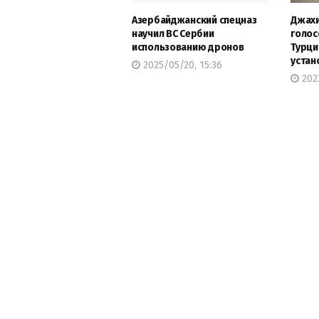
Азербайджанский спецназ
Джахи
научил ВС Сербии
голос
использованию дронов
Турци
устан
2025/05/20, 15:36
2023