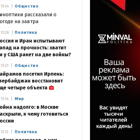
Общество
13:34
иноптики рассказали о
огоде на завтра
Политика
13:26
оссия и Иран испытывают
апад на прочность: хватит
и у США ракет на две войны?
Общество
13:21
айрамов посетил Ирпень:
зербайджан восстановит
ще четыре объекта
Мир
13:14
ойна надолго: в Москве
аскрыли, к чему готовиться
оссии
Политика
13:12