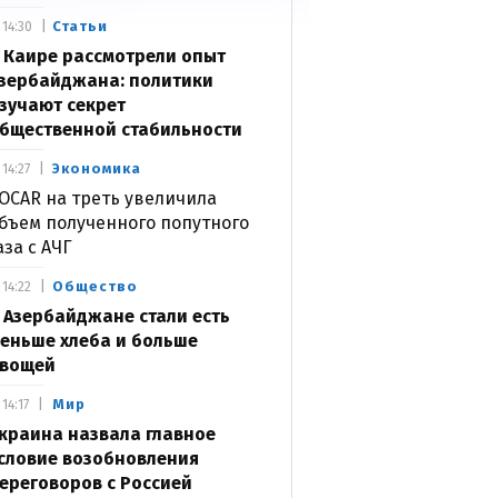
Статьи
14:30
 Каире рассмотрели опыт
зербайджана: политики
зучают секрет
бщественной стабильности
Экономика
14:27
OCAR на треть увеличила
бъем полученного попутного
аза с АЧГ
Общество
14:22
 Азербайджане стали есть
еньше хлеба и больше
вощей
Мир
14:17
краина назвала главное
словие возобновления
ереговоров с Россией