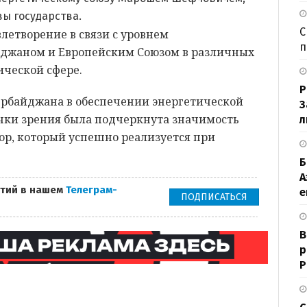
ы государства.
С
летворение в связи с уровнем
п
йджаном и Европейским Союзом в различных
тической сфере.
Р
ербайджана в обеспечении энергетической
З
очки зрения была подчеркнута значимость
л
р, который успешно реализуется при
Б
А
тий в нашем
Телеграм-
е
ПОДПИСАТЬСЯ
В
р
Р