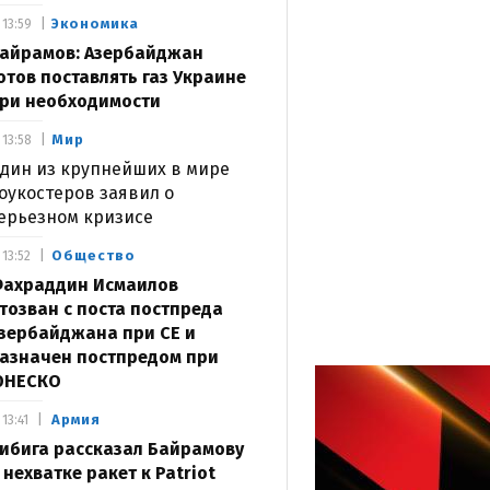
Экономика
13:59
айрамов: Азербайджан
отов поставлять газ Украине
ри необходимости
Мир
13:58
дин из крупнейших в мире
оукостеров заявил о
ерьезном кризисе
Общество
13:52
ахраддин Исмаилов
тозван с поста постпреда
зербайджана при СЕ и
азначен постпредом при
ЮНЕСКО
Армия
13:41
ибига рассказал Байрамову
 нехватке ракет к Patriot