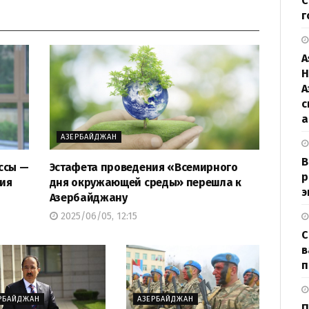
С
г
A
H
А
с
а
АЗЕРБАЙДЖАН
В
ссы —
Эстафета проведения «Всемирного
р
тия
дня окружающей среды» перешла к
э
Азербайджану
2025/06/05, 12:15
С
в
п
РБАЙДЖАН
АЗЕРБАЙДЖАН
П