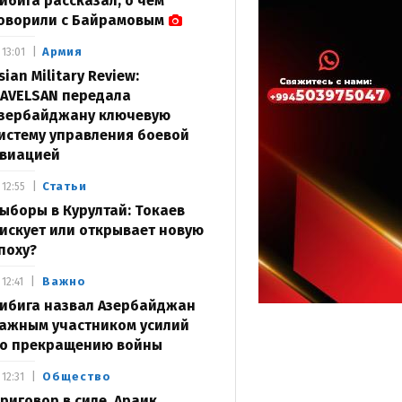
ибига рассказал, о чем
оворили с Байрамовым
Армия
13:01
sian Military Review:
AVELSAN передала
зербайджану ключевую
истему управления боевой
виацией
Статьи
12:55
ыборы в Курултай: Токаев
искует или открывает новую
поху?
Важно
12:41
ибига назвал Азербайджан
ажным участником усилий
о прекращению войны
Общество
12:31
риговор в силе. Араик