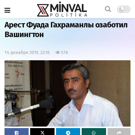
Главная
Азербайджан
Арест Фуада Гахраманлы озаботил
Вашингтон
14 декабря 2015, 22:16
576