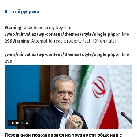
Из этой
рубрики
Warning
: Undefined array key 0 in
/web/minval.az/wp-content/themes/style/single.php
on line
299
Warning
: Attempt to read property "cat_ID" on null in
/web/minval.az/wp-content/themes/style/single.php
on line
299
ПОЛИТИКА
Пезешкиан пожаловался на трудности общения с