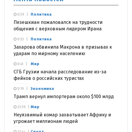
Политика
0:59
Пезешкиан пожаловался на трудности
общения с верховным лидером Ирана
Политика
0:53
Захарова обвинила Макрона в призывах к
ударам по мирному населению
Мир
0:41
СГБ Грузии начала расследование из-за
фейков о российских туристах
Экономика
0:19
Трамп вернул импортерам около $100 млрд
Мир
23:59
Неуязвимый комар захватывает Африку и
угрожает миллионам людей
Спорт
23:44