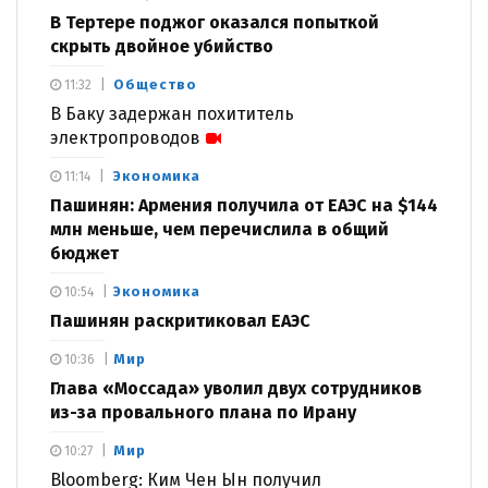
В Тертере поджог оказался попыткой
скрыть двойное убийство
Общество
11:32
В Баку задержан похититель
электропроводов
Экономика
11:14
Пашинян: Армения получила от ЕАЭС на $144
млн меньше, чем перечислила в общий
бюджет
Экономика
10:54
Пашинян раскритиковал ЕАЭС
Мир
10:36
Глава «Моссада» уволил двух сотрудников
из-за провального плана по Ирану
Мир
10:27
Bloomberg: Ким Чен Ын получил