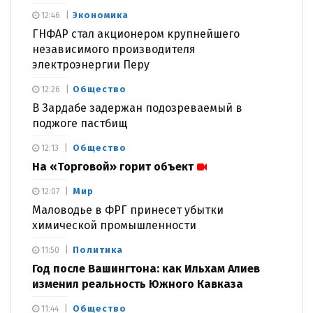
Экономика
12:46
ГНФАР стал акционером крупнейшего
независимого производителя
электроэнергии Перу
Общество
12:26
В Зардабе задержан подозреваемый в
поджоге пастбищ
Общество
12:13
На «Торговой» горит объект
Мир
12:07
Маловодье в ФРГ принесет убытки
химической промышленности
Политика
11:50
Год после Вашингтона: как Ильхам Алиев
изменил реальность Южного Кавказа
Общество
11:44