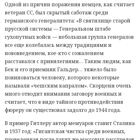
Одной из причин поражения немцев, как считает
ветеран СС, был скрытый саботаж среди
германского генералитета: «В святилище старой
прусской системы — Генеральном штабе
сухопутных войск — небольшая группа генералов
все еще колебалась между традициями и
нововведением, кое-кто с сожалением
расставался с привилегиями… Таким людям, как
Бек и его приемник Гальдер… тяжело было
повиноваться человеку, которого некоторые
называли «чешским капралом». Скорцени очень
много отводит внимания заговору военных и
считает, что в виде тайного противодействия
фюреру он существовал задолго до 1944 года.
В пример Гитлеру автор мемуаров ставит Сталина
и 1937 год: «Гигантская чистка среди военных,
проведенная после таких же массовых расстрелов