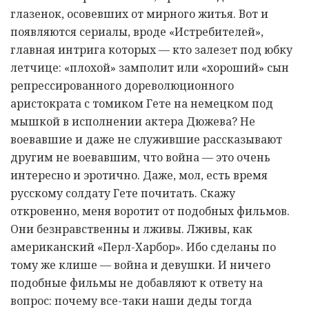
глазенок, осовевших от мирного житья. Вот и
появляются сериалы, вроде «Истребителей»,
главная интрига которых — кто залезет под юбку
летчице: «плохой» замполит или «хороший» сын
репрессированного дореволюционного
аристократа с томиком Гете на немецком под
мышкой в исполнении актера Дюжева? Не
воевавшие и даже не служившие рассказывают
другим не воевавшим, что война — это очень
интересно и эротично. Даже, мол, есть время
русскому солдату Гете почитать. Скажу
откровенно, меня воротит от подобных фильмов.
Они безнравственны и лживы. Лживы, как
американский «Перл-Харбор». Ибо сделаны по
тому же клише — война и девушки. И ничего
подобные фильмы не добавляют к ответу на
вопрос: почему все-таки наши деды тогда