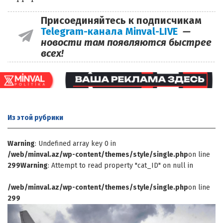
Присоединяйтесь к подписчикам
Telegram-канала Minval-LIVE
—
новости там появляются быстрее
всех!
Из этой
рубрики
Warning
: Undefined array key 0 in
/web/minval.az/wp-content/themes/style/single.php
on line
299
Warning
: Attempt to read property "cat_ID" on null in
/web/minval.az/wp-content/themes/style/single.php
on line
299