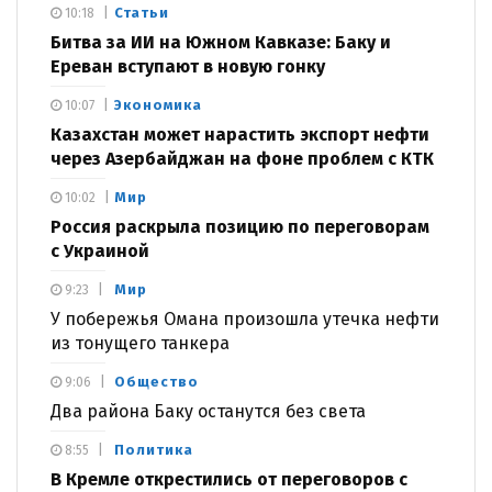
Статьи
10:18
Битва за ИИ на Южном Кавказе: Баку и
Ереван вступают в новую гонку
Экономика
10:07
Казахстан может нарастить экспорт нефти
через Азербайджан на фоне проблем с КТК
Мир
10:02
Россия раскрыла позицию по переговорам
с Украиной
Мир
9:23
У побережья Омана произошла утечка нефти
из тонущего танкера
Общество
9:06
Два района Баку останутся без света
Политика
8:55
В Кремле открестились от переговоров с