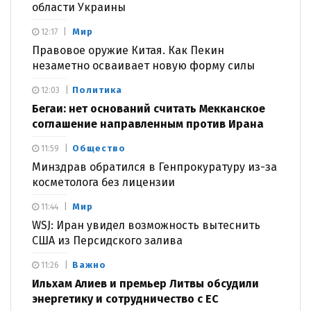
области Украины
Мир
12:17
Правовое оружие Китая. Как Пекин
незаметно осваивает новую форму силы
Политика
12:03
Бегаи: нет оснований считать Мекканское
соглашение направленным против Ирана
Общество
11:59
Минздрав обратился в Генпрокуратуру из-за
косметолога без лицензии
Мир
11:44
WSJ: Иран увидел возможность вытеснить
США из Персидского залива
Важно
11:26
Ильхам Алиев и премьер Литвы обсудили
энергетику и сотрудничество с ЕС