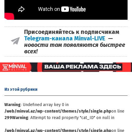
Присоединяйтесь к подписчикам
Telegram-канала Minval-LIVE
—
новости там появляются быстрее
всех!
Из этой
рубрики
Warning
: Undefined array key 0 in
/web/minval.az/wp-content/themes/style/single.php
on line
299
Warning
: Attempt to read property "cat_ID" on null in
/web/minval.az/wp-content/themes/style/single.php
on line