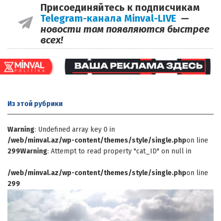
Присоединяйтесь к подписчикам
Telegram-канала Minval-LIVE
—
новости там появляются быстрее
всех!
Из этой
рубрики
Warning
: Undefined array key 0 in
/web/minval.az/wp-content/themes/style/single.php
on line
299
Warning
: Attempt to read property "cat_ID" on null in
/web/minval.az/wp-content/themes/style/single.php
on line
299