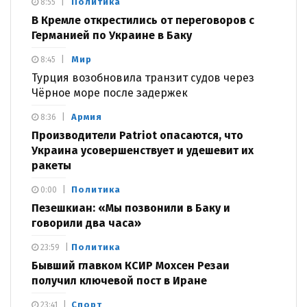
Политика
8:55
В Кремле открестились от переговоров с
Германией по Украине в Баку
Мир
8:45
Турция возобновила транзит судов через
Чёрное море после задержек
Армия
8:36
Производители Patriot опасаются, что
Украина усовершенствует и удешевит их
ракеты
Политика
0:00
Пезешкиан: «Мы позвонили в Баку и
говорили два часа»
Политика
23:59
Бывший главком КСИР Мохсен Резаи
получил ключевой пост в Иране
Спорт
23:41