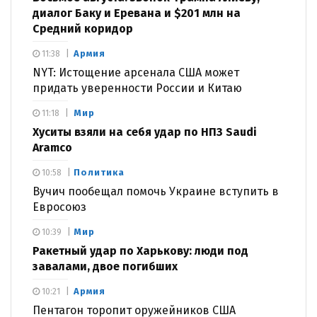
диалог Баку и Еревана и $201 млн на
Средний коридор
Армия
11:38
NYT: Истощение арсенала США может
придать уверенности России и Китаю
Мир
11:18
Хуситы взяли на себя удар по НПЗ Saudi
Aramco
Политика
10:58
Вучич пообещал помочь Украине вступить в
Евросоюз
Мир
10:39
Ракетный удар по Харькову: люди под
завалами, двое погибших
Армия
10:21
Пентагон торопит оружейников США