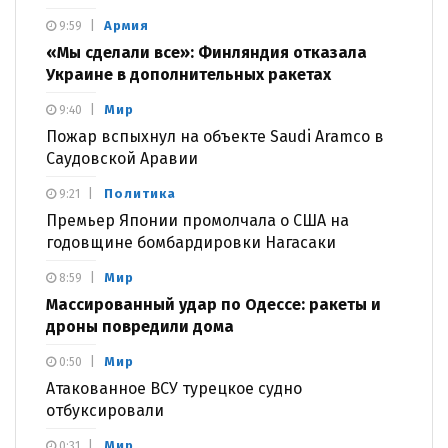
Армия
9:59
«Мы сделали все»: Финляндия отказала
Украине в дополнительных ракетах
Мир
9:40
Пожар вспыхнул на объекте Saudi Aramco в
Саудовской Аравии
Политика
9:21
Премьер Японии промолчала о США на
годовщине бомбардировки Нагасаки
Мир
8:59
Массированный удар по Одессе: ракеты и
дроны повредили дома
Мир
0:50
Атакованное ВСУ турецкое судно
отбуксировали
Мир
0:31