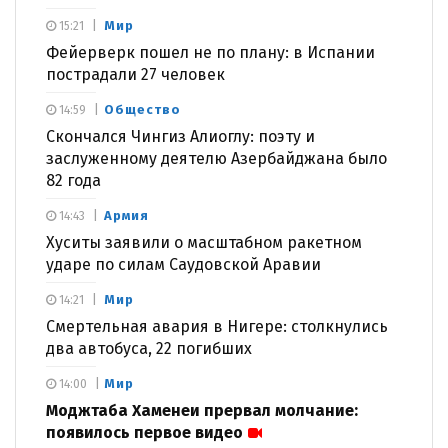
Мир
15:21
Фейерверк пошел не по плану: в Испании
пострадали 27 человек
Общество
14:59
Скончался Чингиз Алиоглу: поэту и
заслуженному деятелю Азербайджана было
82 года
Армия
14:43
Хуситы заявили о масштабном ракетном
ударе по силам Саудовской Аравии
Мир
14:21
Смертельная авария в Нигере: столкнулись
два автобуса, 22 погибших
Мир
14:00
Моджтаба Хаменеи прервал молчание:
появилось первое видео