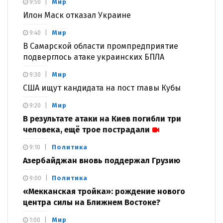
Мир
9:50
Илон Маск отказал Украине
Мир
9:40
В Самарской области промпредприятие
подверглось атаке украинских БПЛА
Мир
9:30
США ищут кандидата на пост главы Кубы
Мир
9:20
В результате атаки на Киев погибли три
человека, ещё трое пострадали
Политика
9:10
Азербайджан вновь поддержал Грузию
Политика
9:00
«Мекканская тройка»: рождение нового
центра силы на Ближнем Востоке?
Мир
1:00