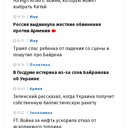
Foreign Affairs: Война, которую может
выбрать Китай
Мир
16:39
Россия выдвинула жесткие обвинения
против Армении
Мир
16:27
Трамп спас ребенка от падения со сцены и
пошутил про Байдена
Политика
16:14
В Госдуме истерика из-за слов Байрамова
об Украине
Армия
16:03
Зеленский рассказал, когда Украина получит
собственную баллистическую ракету
Экономика
15:52
FT: Война за нефть ускорила отказ от
ископаемого топлива