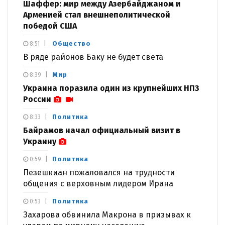
Шаффер: мир между Азербайджаном и
Арменией стал внешнеполитической
победой США
Общество
8:51
В ряде районов Баку не будет света
Мир
8:39
Украина поразила один из крупнейших НПЗ
России
Политика
8:33
Байрамов начал официальный визит в
Украину
Политика
0:59
Пезешкиан пожаловался на трудности
общения с верховным лидером Ирана
Политика
0:53
Захарова обвинила Макрона в призывах к