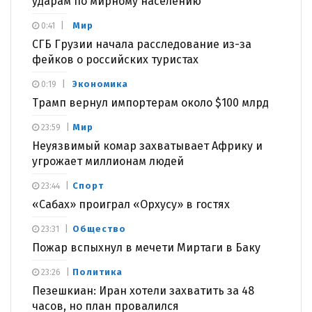
ударам по мирному населению
Мир
0:41
СГБ Грузии начала расследование из-за
фейков о российских туристах
Экономика
0:19
Трамп вернул импортерам около $100 млрд
Мир
23:59
Неуязвимый комар захватывает Африку и
угрожает миллионам людей
Спорт
23:44
«Сабах» проиграл «Орхусу» в гостях
Общество
23:31
Пожар вспыхнул в мечети Миртаги в Баку
Политика
23:26
Пезешкиан: Иран хотели захватить за 48
часов, но план провалился