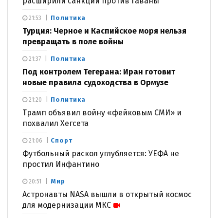
расширили санкции против Гаваны
Политика
21:53
Турция: Черное и Каспийское моря нельзя
превращать в поле войны
Политика
21:37
Под контролем Тегерана: Иран готовит
новые правила судоходства в Ормузе
Политика
21:20
Трамп объявил войну «фейковым СМИ» и
похвалил Хегсета
Спорт
21:06
Футбольный раскол углубляется: УЕФА не
простил Инфантино
Мир
20:51
Астронавты NASA вышли в открытый космос
для модернизации МКС