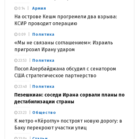
Армия
0:14
На острове Кешм прогремели два взрыва:
КСИР проводит операцию
Политика
0:09
«Мы не связаны соглашением»: Израиль
пригрозил Ирану ударом
Политика
23:53
Посол Азербайджана обсудил с сенатором
США стратегическое партнерство
Политика
23:40
Пезешкиан: соседи Ирана сорвали планы по
дестабилизации страны
Общество
23:23
К метро «Кёроглу» построят новую дорогу: в
Баку перекроют участки улиц
Статьи
23:04