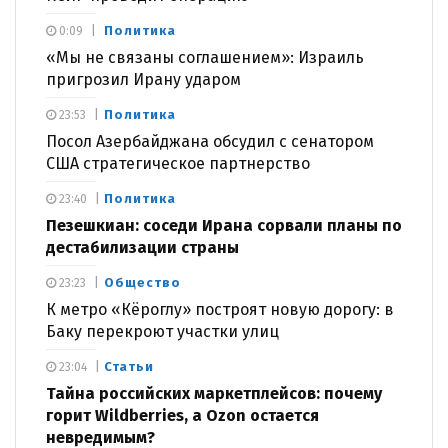
Политика
0:09
«Мы не связаны соглашением»: Израиль
пригрозил Ирану ударом
Политика
23:53
Посол Азербайджана обсудил с сенатором
США стратегическое партнерство
Политика
23:40
Пезешкиан: соседи Ирана сорвали планы по
дестабилизации страны
Общество
23:23
К метро «Кёроглу» построят новую дорогу: в
Баку перекроют участки улиц
Статьи
23:04
Тайна российских маркетплейсов: почему
горит Wildberries, а Ozon остается
невредимым?