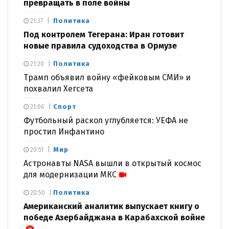
превращать в поле войны
Политика
21:37
Под контролем Тегерана: Иран готовит
новые правила судоходства в Ормузе
Политика
21:20
Трамп объявил войну «фейковым СМИ» и
похвалил Хегсета
Спорт
21:06
Футбольный раскол углубляется: УЕФА не
простил Инфантино
Мир
20:51
Астронавты NASA вышли в открытый космос
для модернизации МКС
Политика
20:50
Американский аналитик выпускает книгу о
победе Азербайджана в Карабахской войне