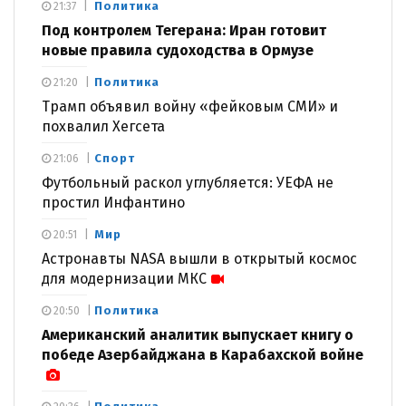
Политика
21:37
Под контролем Тегерана: Иран готовит
новые правила судоходства в Ормузе
Политика
21:20
Трамп объявил войну «фейковым СМИ» и
похвалил Хегсета
Спорт
21:06
Футбольный раскол углубляется: УЕФА не
простил Инфантино
Мир
20:51
Астронавты NASA вышли в открытый космос
для модернизации МКС
Политика
20:50
Американский аналитик выпускает книгу о
победе Азербайджана в Карабахской войне