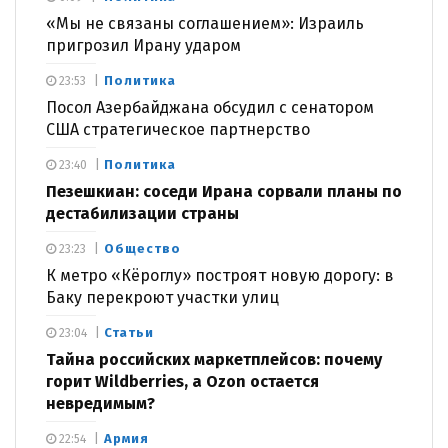
«Мы не связаны соглашением»: Израиль
пригрозил Ирану ударом
Политика
23:53
Посол Азербайджана обсудил с сенатором
США стратегическое партнерство
Политика
23:40
Пезешкиан: соседи Ирана сорвали планы по
дестабилизации страны
Общество
23:23
К метро «Кёроглу» построят новую дорогу: в
Баку перекроют участки улиц
Статьи
23:04
Тайна российских маркетплейсов: почему
горит Wildberries, а Ozon остается
невредимым?
Армия
22:54