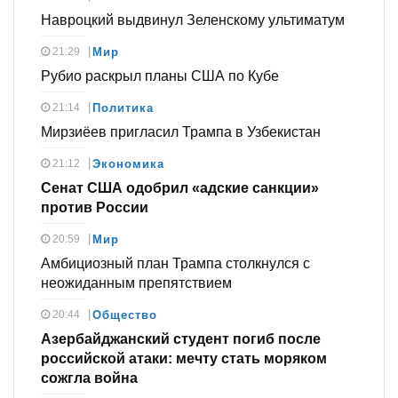
Навроцкий выдвинул Зеленскому ультиматум
21:29
Мир
Рубио раскрыл планы США по Кубе
21:14
Политика
Мирзиёев пригласил Трампа в Узбекистан
21:12
Экономика
Сенат США одобрил «адские санкции»
против России
20:59
Мир
Амбициозный план Трампа столкнулся с
неожиданным препятствием
20:44
Общество
Азербайджанский студент погиб после
российской атаки: мечту стать моряком
сожгла война