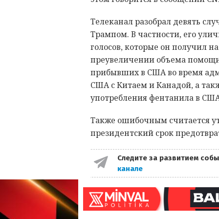
Телеканал разобрал девять слу
Трампом. В частности, его ули
голосов, которые он получил на
преувеличении объема помощи
прибывших в США во время адм
США с Китаем и Канадой, а так
употребления фентанила в США
Также ошибочным считается ут
президентский срок предотвра
Следите за развитием собы
канале