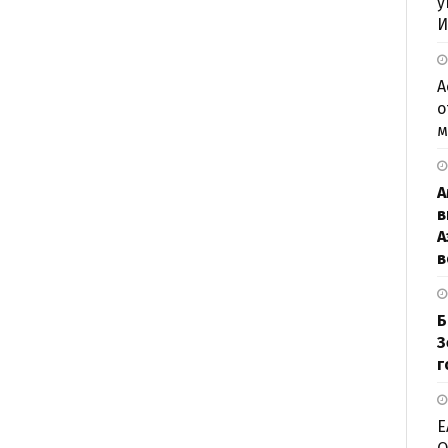
у
И
А
о
м
А
в
А
в
Б
З
г
Е