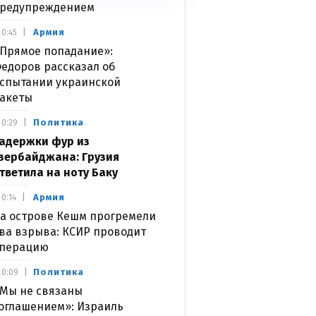
редупреждением
Армия
0:45
Прямое попадание»:
едоров рассказал об
спытании украинской
акеты
Политика
0:29
адержки фур из
зербайджана: Грузия
тветила на ноту Баку
Армия
0:14
а острове Кешм прогремели
ва взрыва: КСИР проводит
перацию
Политика
0:09
Мы не связаны
оглашением»: Израиль