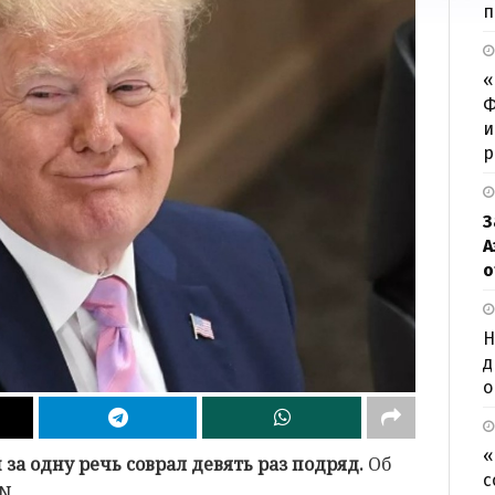
п
«
Ф
и
р
З
А
о
Н
д
о
«
а одну речь соврал девять раз подряд.
Об
с
N.