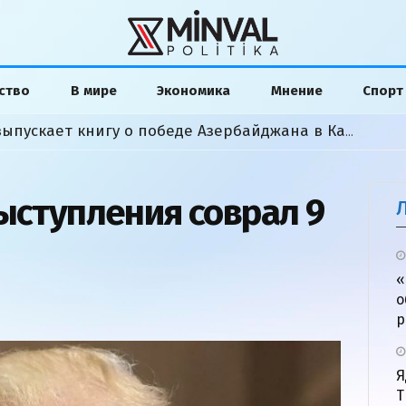
ство
В мире
Экономика
Мнение
Спорт
Американский аналитик выпускает книгу о победе Азербайджана в Карабахской войне
выступления соврал 9
«
о
р
Я
Т