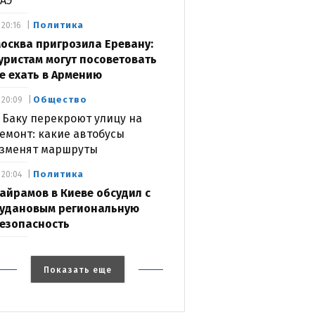
АЭ
Политика
20:16
осква пригрозила Еревану:
уристам могут посоветовать
е ехать в Армению
Общество
20:09
 Баку перекроют улицу на
емонт: какие автобусы
зменят маршруты
Политика
20:04
айрамов в Киеве обсудил с
удановым региональную
езопасность
Показать еще