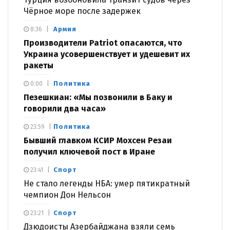
Чёрное море после задержек
Армия
8:36
Производители Patriot опасаются, что
Украина усовершенствует и удешевит их
ракеты
Политика
0:00
Пезешкиан: «Мы позвонили в Баку и
говорили два часа»
Политика
23:59
Бывший главком КСИР Мохсен Резаи
получил ключевой пост в Иране
Спорт
23:41
Не стало легенды НБА: умер пятикратный
чемпион Дон Нельсон
Спорт
23:21
Дзюдоисты Азербайджана взяли семь