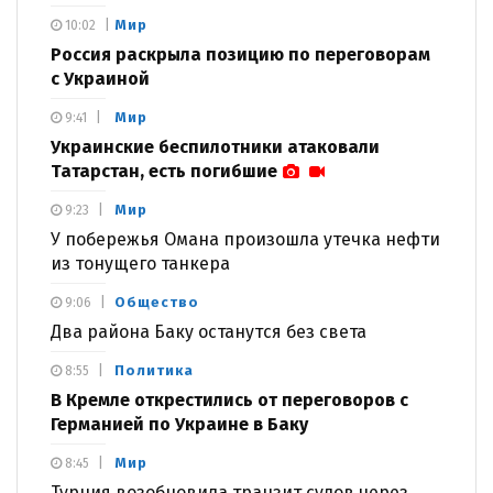
Мир
10:02
Россия раскрыла позицию по переговорам
с Украиной
Мир
9:41
Украинские беспилотники атаковали
Татарстан, есть погибшие
Мир
9:23
У побережья Омана произошла утечка нефти
из тонущего танкера
Общество
9:06
Два района Баку останутся без света
Политика
8:55
В Кремле открестились от переговоров с
Германией по Украине в Баку
Мир
8:45
Турция возобновила транзит судов через