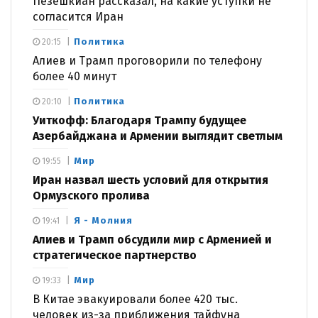
Пезешкиан рассказал, на какие уступки не
согласится Иран
Политика
20:15
Алиев и Трамп проговорили по телефону
более 40 минут
Политика
20:10
Уиткофф: Благодаря Трампу будущее
Азербайджана и Армении выглядит светлым
Мир
19:55
Иран назвал шесть условий для открытия
Ормузского пролива
Я - Молния
19:41
Алиев и Трамп обсудили мир с Арменией и
стратегическое партнерство
Мир
19:33
В Китае эвакуировали более 420 тыс.
человек из-за приближения тайфуна