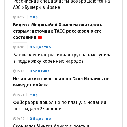
Российские специалисты возвращаются на
АЭС «Бушер» в Иране
Мир
16:19
Видео с Моджтабой Хаменеи оказалось
старым: источник ТАСС рассказал о его
состоянии
Общество
16:01
Бакинская инициативная группа выступила
в поддержку коренных народов
Политика
15:42
Нетаньяху отверг план по Газе: Израиль не
выведет войска
Мир
15:21
Фейерверк пошел не по плану: в Испании
пострадали 27 человек
Общество
14:59
Скончался Чингиз Алиоглу: поэту и