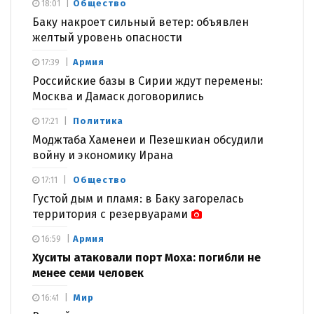
Общество
18:01
Баку накроет сильный ветер: объявлен
желтый уровень опасности
Армия
17:39
Российские базы в Сирии ждут перемены:
Москва и Дамаск договорились
Политика
17:21
Моджтаба Хаменеи и Пезешкиан обсудили
войну и экономику Ирана
Общество
17:11
Густой дым и пламя: в Баку загорелась
территория с резервуарами
Армия
16:59
Хуситы атаковали порт Моха: погибли не
менее семи человек
Мир
16:41