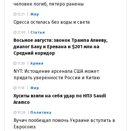
человек погиб, пятеро ранены
Мир
12:21
Одесса осталась без воды и света
Статьи
12:00
Восьмое августа: звонок Трампа Алиеву,
диалог Баку и Еревана и $201 млн на
Средний коридор
Армия
11:38
NYT: Истощение арсенала США может
придать уверенности России и Китаю
Мир
11:18
Хуситы взяли на себя удар по НПЗ Saudi
Aramco
Политика
10:58
Вучич пообещал помочь Украине вступить в
Евросоюз