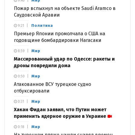
Мир
9:40
Пожар вспыхнул на объекте Saudi Aramco в
Саудовской Аравии
Политика
9:21
Премьер Японии промолчала о США на
годовщине бомбардировки Нагасаки
Мир
8:59
Массированный удар по Одессе: ракеты и
дроны повредили дома
Мир
0:50
Атакованное ВСУ турецкое судно
отбуксировали
Мир
0:31
Хакан Фидан заявил, что Путин может
применить ядерное оружие в Украине
Мир
0:18
На турецком пляже нашли снаряд времен