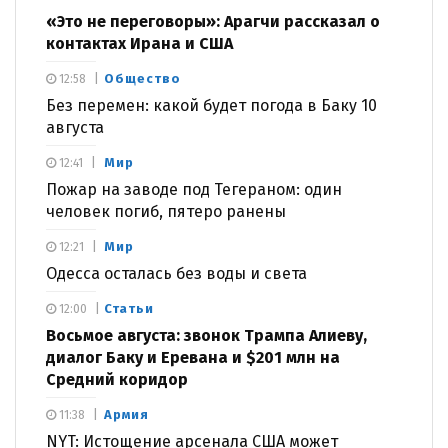
«Это не переговоры»: Арагчи рассказал о
контактах Ирана и США
Общество
12:58
Без перемен: какой будет погода в Баку 10
августа
Мир
12:41
Пожар на заводе под Тегераном: один
человек погиб, пятеро ранены
Мир
12:21
Одесса осталась без воды и света
Статьи
12:00
Восьмое августа: звонок Трампа Алиеву,
диалог Баку и Еревана и $201 млн на
Средний коридор
Армия
11:38
NYT: Истощение арсенала США может