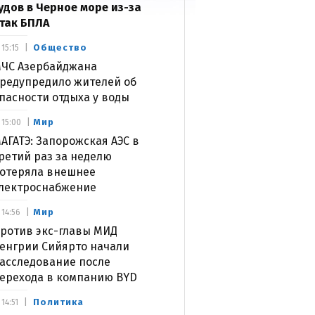
удов в Черное море из-за
так БПЛА
Общество
15:15
ЧС Азербайджана
редупредило жителей об
пасности отдыха у воды
Мир
15:00
АГАТЭ: Запорожская АЭС в
ретий раз за неделю
отеряла внешнее
лектроснабжение
Мир
14:56
ротив экс-главы МИД
енгрии Сийярто начали
асследование после
ерехода в компанию BYD
Политика
14:51