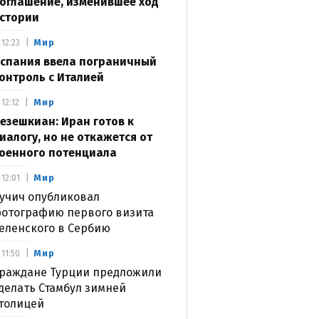
оглашение, изменившее ход
стории
Мир
12:23
спания ввела пограничный
онтроль с Италией
Мир
12:12
езешкиан: Иран готов к
иалогу, но не откажется от
оенного потенциала
Мир
12:01
учич опубликовал
отографию первого визита
еленского в Сербию
Мир
11:50
раждане Турции предложили
делать Стамбул зимней
толицей