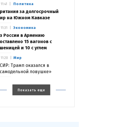
Политика
11:41
ритания за долгосрочный
ир на Южном Кавказе
Экономика
11:31
з России в Армению
оставлено 15 вагонов с
шеницей и 10 с углем
Мир
11:20
СИР: Трамп оказался в
самодельной ловушке»
Показать еще