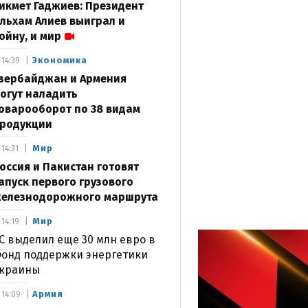
икмет Гаджиев: Президент
льхам Алиев выиграл и
ойну, и мир
Экономика
14:39
зербайджан и Армения
огут наладить
оварооборот по 38 видам
родукции
Мир
14:31
оссия и Пакистан готовят
апуск первого грузового
елезнодорожного маршрута
Мир
14:19
С выделил еще 30 млн евро в
онд поддержки энергетики
краины
Армия
14:09