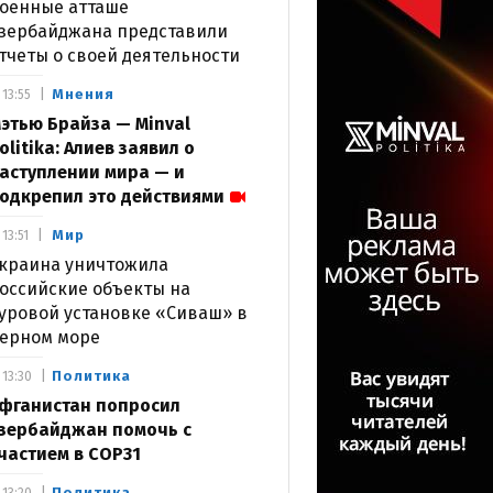
оенные атташе
зербайджана представили
тчеты о своей деятельности
Мнения
13:55
этью Брайза — Minval
olitika: Алиев заявил о
аступлении мира — и
одкрепил это действиями
Мир
13:51
краина уничтожила
оссийские объекты на
уровой установке «Сиваш» в
ерном море
Политика
13:30
фганистан попросил
зербайджан помочь с
частием в COP31
Политика