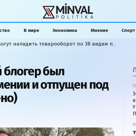
ство
В мире
Экономика
Мнение
Спорт
Азербайджан и Армения могут наладить товарооборот по 38 видам продукции
 блогер был
мении и отпущен под
но)
З
е
У
П
Т