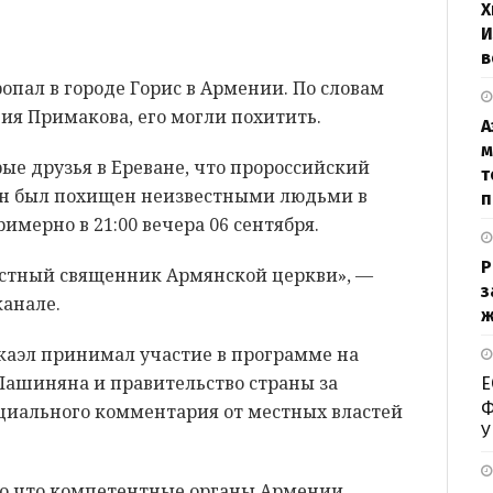
Х
И
в
опал в городе Горис в Армении. По словам
ия Примакова, его могли похитить.
А
м
ые друзья в Ереване, что пророссийский
т
ян был похищен неизвестными людьми в
п
римерно в 21:00 вечера 06 сентября.
Р
стный священник Армянской церкви», —
з
канале.
ж
каэл принимал участие в программе на
 Пашиняна и правительство страны за
Е
Ф
иального комментария от местных властей
У
то что компетентные органы Армении