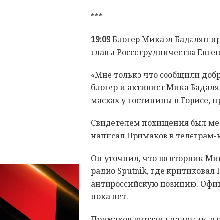
***
19:09
Блогер Микаэл Бадалян пр
главы Россотрудничества Евген
«Мне только что сообщили добр
блогер и активист Мика Бадал
масках у гостиницы в Горисе, п
Свидетелем похищения был ме
написал Примаков в телеграм-
Он уточнил, что во вторник Ми
радио Sputnik, где критиковал
антироссийскую позицию. Офиц
пока нет.
Примаков выразил надежду, ч