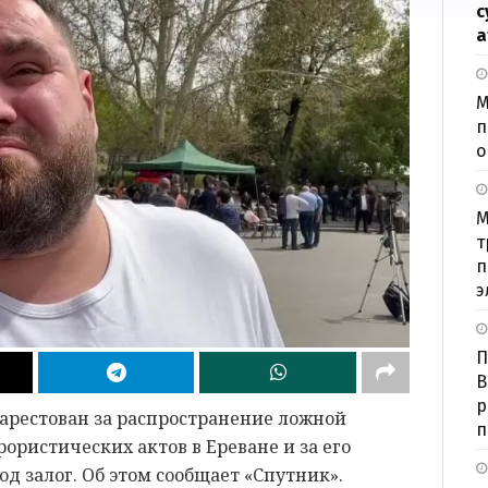
с
а
М
п
о
М
т
п
э
П
В
р
арестован за распространение ложной
п
ористических актов в Ереване и за его
д залог. Об этом сообщает «Спутник».