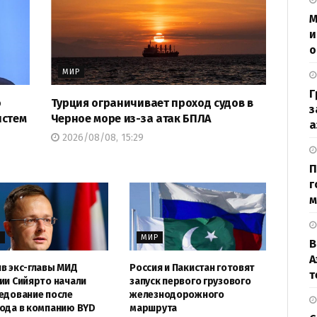
М
и
о
МИР
Г
о
Турция ограничивает проход судов в
з
истем
Черное море из-за атак БПЛА
а
2026/08/08, 15:29
П
г
м
Р
МИР
В
А
в экс-главы МИД
Россия и Пакистан готовят
т
ии Сийярто начали
запуск первого грузового
едование после
железнодорожного
ода в компанию BYD
маршрута