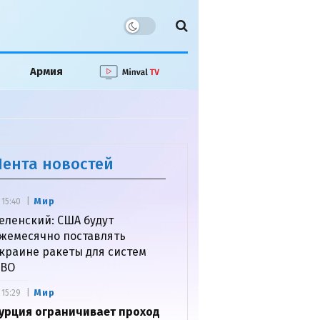
Армия
Лента новостей
Мир
15:40
еленский: США будут
жемесячно поставлять
краине ракеты для систем
ВО
Мир
15:29
урция ограничивает проход