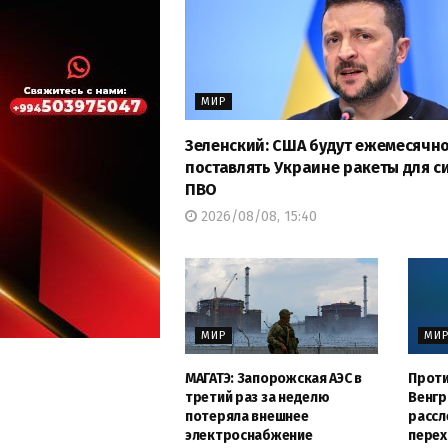
МИР
Зеленский: США будут ежемесячн
поставлять Украине ракеты для с
ПВО
2026/08/08, 15:40
МИР
МИ
МАГАТЭ: Запорожская АЭС в
Проти
третий раз за неделю
Венгр
потеряла внешнее
рассл
электроснабжение
перех