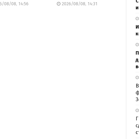
С
6/08/08, 14:56
2026/08/08, 14:31
и
И
к
П
д
в
В
ф
З
Г
с
с