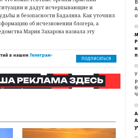
В
 ситуации и дадут исчерпывающие и
А
удьбы и безопасности Бадаляна. Как уточнил
о
нформацию об исчезновении блогера, а
домства Мария Захарова назвала эту
М
P
н
п
тий в нашем
Телеграм-
ПОДПИСАТЬСЯ
У
р
б
Ч
А
А
у