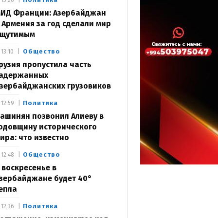
13:20
ИД Франции: Азербайджан
 Армения за год сделали мир
щутимым
Общество
13:10
рузия пропустила часть
адержанных
зербайджанских грузовиков
Политика
12:59
ашинян позвонил Алиеву в
одовщину исторического
ира: что известно
Общество
12:48
 воскресенье в
зербайджане будет 40°
епла
Политика
12:36