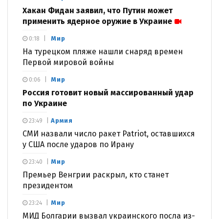
Хакан Фидан заявил, что Путин может
применить ядерное оружие в Украине
Мир
0:18
На турецком пляже нашли снаряд времен
Первой мировой войны
Мир
0:06
Россия готовит новый массированный удар
по Украине
Армия
23:49
СМИ назвали число ракет Patriot, оставшихся
у США после ударов по Ирану
Мир
23:40
Премьер Венгрии раскрыл, кто станет
президентом
Мир
23:24
МИД Болгарии вызвал украинского посла из-