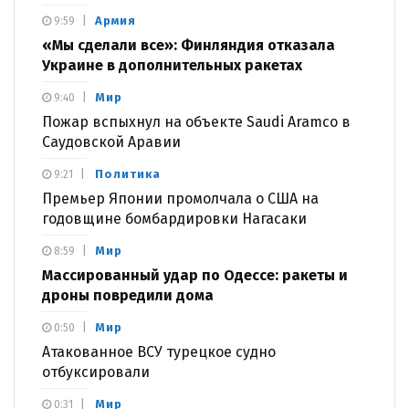
Армия
9:59
«Мы сделали все»: Финляндия отказала
Украине в дополнительных ракетах
Мир
9:40
Пожар вспыхнул на объекте Saudi Aramco в
Саудовской Аравии
Политика
9:21
Премьер Японии промолчала о США на
годовщине бомбардировки Нагасаки
Мир
8:59
Массированный удар по Одессе: ракеты и
дроны повредили дома
Мир
0:50
Атакованное ВСУ турецкое судно
отбуксировали
Мир
0:31