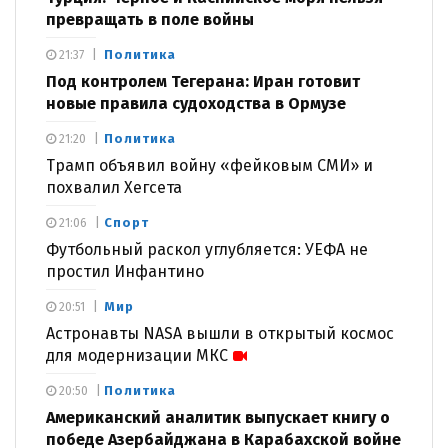
превращать в поле войны
Политика
21:37
Под контролем Тегерана: Иран готовит
новые правила судоходства в Ормузе
Политика
21:20
Трамп объявил войну «фейковым СМИ» и
похвалил Хегсета
Спорт
21:06
Футбольный раскол углубляется: УЕФА не
простил Инфантино
Мир
20:51
Астронавты NASA вышли в открытый космос
для модернизации МКС
Политика
20:50
Американский аналитик выпускает книгу о
победе Азербайджана в Карабахской войне