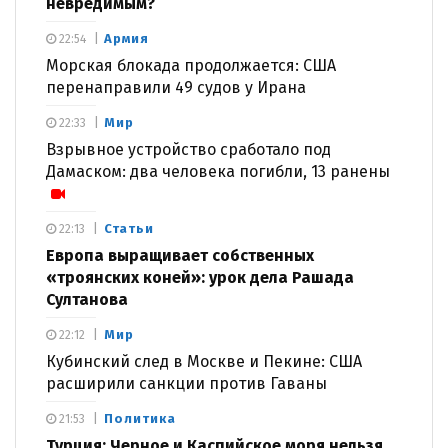
невредимым?
Армия
22:54
Морская блокада продолжается: США
перенаправили 49 судов у Ирана
Мир
22:33
Взрывное устройство сработало под
Дамаском: два человека погибли, 13 ранены
Статьи
22:13
Европа выращивает собственных
«троянских коней»: урок дела Рашада
Султанова
Мир
22:12
Кубинский след в Москве и Пекине: США
расширили санкции против Гаваны
Политика
21:53
Турция: Черное и Каспийское моря нельзя