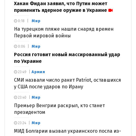
Хакан Фидан заявил, что Путин может
применить ядерное оружие в Украине
Мир
0:18
На турецком пляже нашли снаряд времен
Первой мировой войны
Мир
0:06
Россия готовит новый массированный удар
по Украине
Армия
23:49
СМИ назвали число ракет Patriot, оставшихся
у США после ударов по Ирану
Мир
23:40
Премьер Венгрии раскрыл, кто станет
президентом
Мир
23:24
МИД Болгарии вызвал украинского посла из-