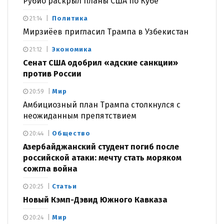
Рубио раскрыл планы США по Кубе
Политика
21:14
Мирзиёев пригласил Трампа в Узбекистан
Экономика
21:12
Сенат США одобрил «адские санкции»
против России
Мир
20:59
Амбициозный план Трампа столкнулся с
неожиданным препятствием
Общество
20:44
Азербайджанский студент погиб после
российской атаки: мечту стать моряком
сожгла война
Статьи
20:25
Новый Кэмп-Дэвид Южного Кавказа
Мир
20:24