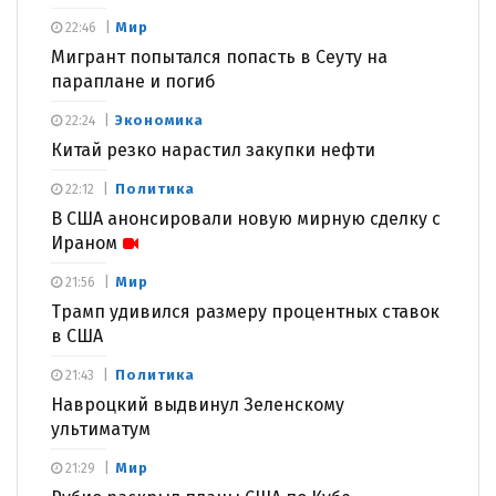
Мир
22:46
Мигрант попытался попасть в Сеуту на
параплане и погиб
Экономика
22:24
Китай резко нарастил закупки нефти
Политика
22:12
В США анонсировали новую мирную сделку с
Ираном
Мир
21:56
Трамп удивился размеру процентных ставок
в США
Политика
21:43
Навроцкий выдвинул Зеленскому
ультиматум
Мир
21:29