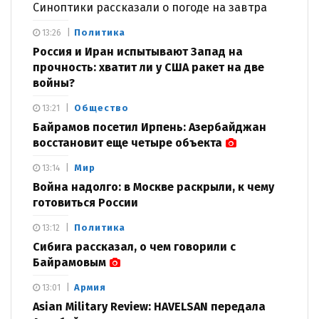
Синоптики рассказали о погоде на завтра
Политика
13:26
Россия и Иран испытывают Запад на
прочность: хватит ли у США ракет на две
войны?
Общество
13:21
Байрамов посетил Ирпень: Азербайджан
восстановит еще четыре объекта
Мир
13:14
Война надолго: в Москве раскрыли, к чему
готовиться России
Политика
13:12
Сибига рассказал, о чем говорили с
Байрамовым
Армия
13:01
Asian Military Review: HAVELSAN передала