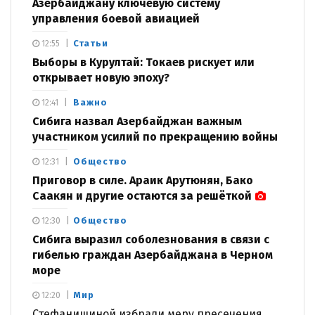
Азербайджану ключевую систему
управления боевой авиацией
Статьи
12:55
Выборы в Курултай: Токаев рискует или
открывает новую эпоху?
Важно
12:41
Сибига назвал Азербайджан важным
участником усилий по прекращению войны
Общество
12:31
Приговор в силе. Араик Арутюнян, Бако
Саакян и другие остаются за решёткой
Общество
12:30
Сибига выразил соболезнования в связи с
гибелью граждан Азербайджана в Черном
море
Мир
12:20
Стефанишиной избрали меру пресечения