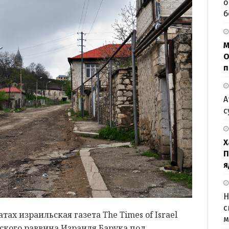
о
б
М
О
п
А
с
Х
П
я
Н
с
х израильская газета The Times of Israel
м
ского раввина Израиля Барука под