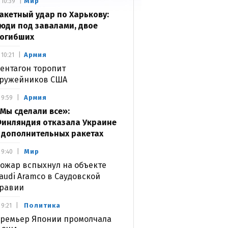
Мир
10:39
акетный удар по Харькову:
юди под завалами, двое
огибших
Армия
10:21
ентагон торопит
ружейников США
Армия
9:59
Мы сделали все»:
инляндия отказала Украине
 дополнительных ракетах
Мир
9:40
ожар вспыхнул на объекте
audi Aramco в Саудовской
равии
Политика
9:21
ремьер Японии промолчала