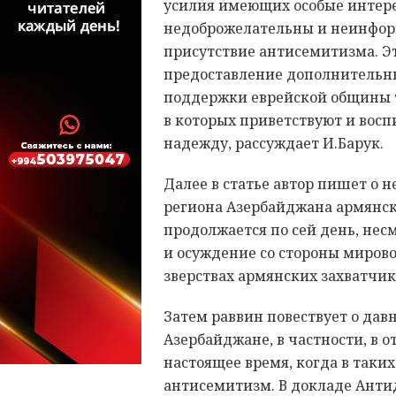
усилия имеющих особые интере
недоброжелательны и неинформ
присутствие антисемитизма. Эт
предоставление дополнительн
поддержки еврейской общины т
в которых приветствуют и вос
надежду, рассуждает И.Барук.
Далее в статье автор пишет о 
региона Азербайджана армянски
продолжается по сей день, нес
и осуждение со стороны мирово
зверствах армянских захватчи
Затем раввин повествует о дав
Азербайджане, в частности, в о
настоящее время, когда в таких
антисемитизм. В докладе Анти