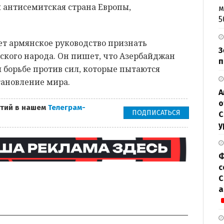
я антисемитская страна Европы,
м
5
ет армянское руководство признать
З
ского народа. Он пишет, что Азербайджан
п
 борьбе против сил, которые пытаются
тановление мира.
А
о
тий в нашем
Телеграм-
ПОДПИСАТЬСЯ
С
у
Ф
с
С
а