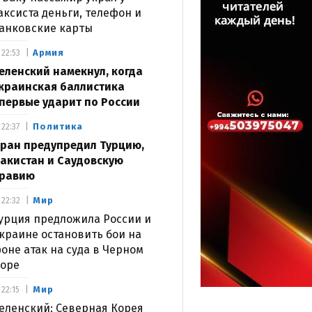
аксиста деньги, телефон и
анковские карты
Армия
22:53
еленский намекнул, когда
краинская баллистика
первые ударит по России
Политика
22:37
ран предупредил Турцию,
акистан и Саудовскую
равию
Мир
22:32
урция предложила России и
краине остановить бои на
оне атак на суда в Черном
оре
Мир
22:15
еленский: Северная Корея