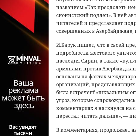
названием «Как преодолеть нен
сионистский подлец». В ней ав
читателей и представляет под
совершенных в Азербайджане,
И.Барук пишет, что в своей пр
подробности жестокого уничт
наследия Сирии, а также «куль
армянами против Азербайджана
основаны на фактах междунар
организаций, представляющих 
была встреченf «шквальным огн
угроз, которые сопровождалис
комментариях я наткнулся на с
перестал читать дальше», — п
В комментариях, продолжает ав