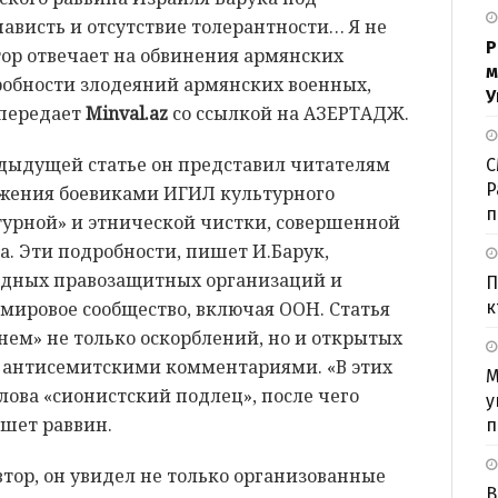
ависть и отсутствие толерантности… Я не
Р
тор отвечает на обвинения армянских
м
робности злодеяний армянских военных,
У
 передает
Minval.az
со ссылкой на АЗЕРТАДЖ.
едыдущей статье он представил читателям
С
P
ожения боевиками ИГИЛ культурного
п
турной» и этнической чистки, совершенной
. Эти подробности, пишет И.Барук,
одных правозащитных организаций и
П
мировое сообщество, включая ООН. Статья
к
ем» не только оскорблений, но и открытых
ь антисемитскими комментариями. «В этих
М
лова «сионистский подлец», после чего
у
ишет раввин.
п
тор, он увидел не только организованные
В