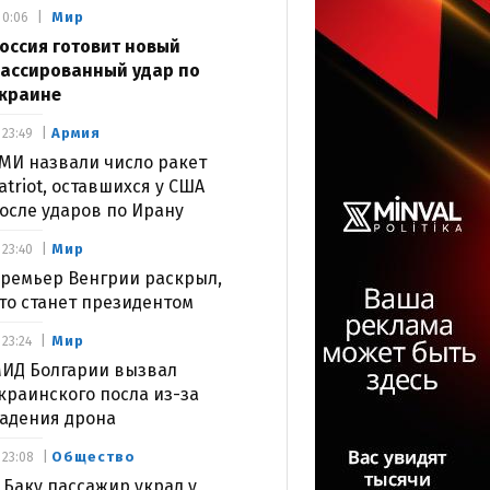
Мир
0:06
оссия готовит новый
ассированный удар по
краине
Армия
23:49
МИ назвали число ракет
atriot, оставшихся у США
осле ударов по Ирану
Мир
23:40
ремьер Венгрии раскрыл,
то станет президентом
Мир
23:24
ИД Болгарии вызвал
краинского посла из-за
адения дрона
Общество
23:08
 Баку пассажир украл у