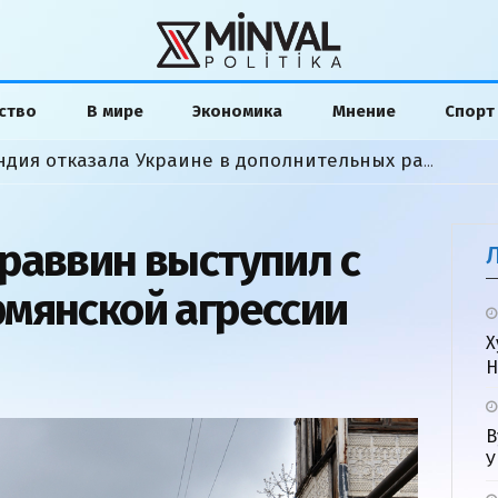
ство
В мире
Экономика
Мнение
Спорт
«Мы сделали все»: Финляндия отказала Украине в дополнительных ракетах
раввин выступил с
мянской агрессии
Х
Н
В
У