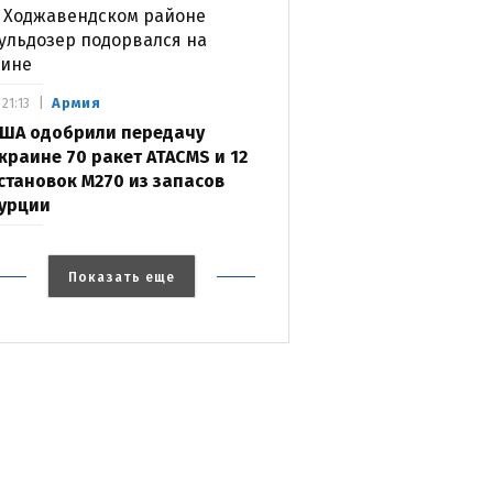
 Ходжавендском районе
ульдозер подорвался на
ине
Армия
21:13
ША одобрили передачу
краине 70 ракет ATACMS и 12
становок M270 из запасов
урции
Показать еще