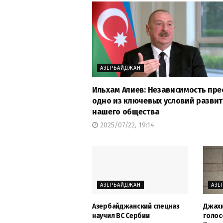
АЗЕРБАЙДЖАН
Ильхам Алиев: Независимость пре
одно из ключевых условий разви
нашего общества
2025/07/22, 19:14
АЗЕРБАЙДЖАН
АЗЕ
Азербайджанский спецназ
Джахи
научил ВС Сербии
голос