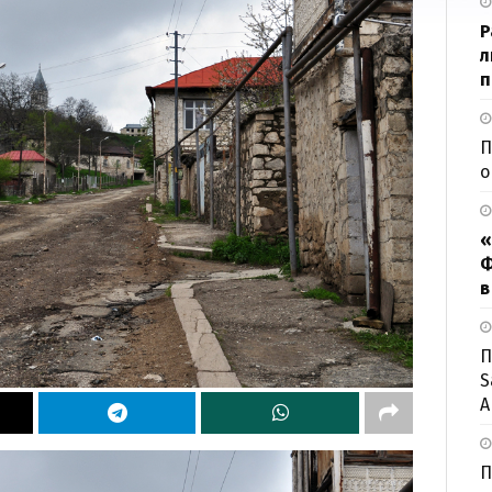
Р
л
п
П
о
«
Ф
в
П
S
А
П