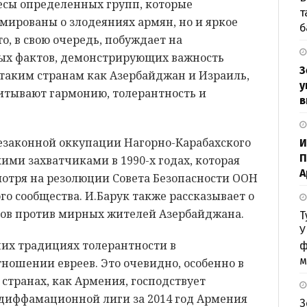
сы определенных групп, которые
т
ированы о злодеяниях армян, но и яркое
б
о, в свою очередь, побуждает на
ых фактов, демонстрирующих важность
З
аким странам как Азербайджан и Израиль,
у
питывают гармонию, толерантность и
в
незаконной оккупации Нагорно-Карабахского
И
П
ми захватчиками в 1990-х годах, которая
А
мотря на резолюции Совета Безопасности ООН
го сообщества. И.Барук также рассказывает о
ков против мирных жителей Азербайджана.
Т
У
них традициях толерантности в
ф
м
тношении евреев. Это очевидно, особенно в
 странах, как Армения, господствует
диффамационной лиги за 2014 год Армения
З