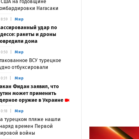
 США на годовщине
омбардировки Нагасаки
Мир
8:59
ассированный удар по
дессе: ракеты и дроны
овредили дома
Мир
0:50
такованное ВСУ турецкое
удно отбуксировали
Мир
0:31
акан Фидан заявил, что
утин может применить
дерное оружие в Украине
Мир
0:18
а турецком пляже нашли
наряд времен Первой
ировой войны