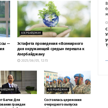
В
б
м
С
АЗЕРБАЙДЖАН
У
у
ссы —
Эстафета проведения «Всемирного
Т
тия
дня окружающей среды» перешла к
Азербайджану
2025/06/05, 12:15
РБАЙДЖАН
АЗЕРБАЙДЖАН
т Багчи: Для
Состоялась церемония
ования граждан
очередного выпуска