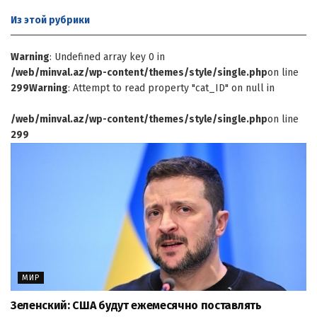
Из этой
рубрики
Warning
: Undefined array key 0 in
/web/minval.az/wp-content/themes/style/single.php
on line
299
Warning
: Attempt to read property "cat_ID" on null in
/web/minval.az/wp-content/themes/style/single.php
on line
299
МИР
Зеленский: США будут ежемесячно поставлять