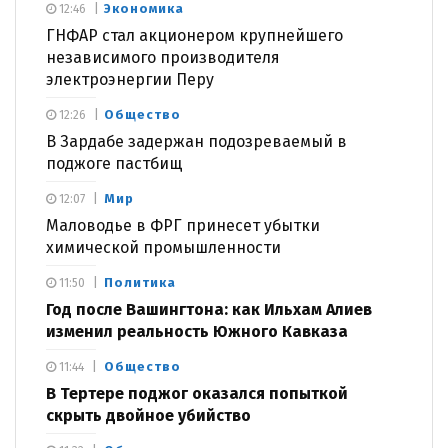
Экономика
12:46
ГНФАР стал акционером крупнейшего
независимого производителя
электроэнергии Перу
Общество
12:26
В Зардабе задержан подозреваемый в
поджоге пастбищ
Мир
12:07
Маловодье в ФРГ принесет убытки
химической промышленности
Политика
11:50
Год после Вашингтона: как Ильхам Алиев
изменил реальность Южного Кавказа
Общество
11:44
В Тертере поджог оказался попыткой
скрыть двойное убийство