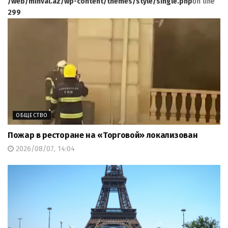
/web/minval.az/wp-content/themes/style/single.php
on line
299
ОБЩЕСТВО
Пожар в ресторане на «Торговой» локализован
2026/08/07, 14:04