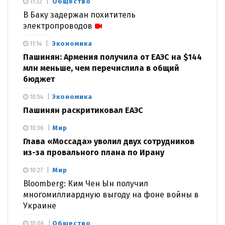
Общество
11:32
В Баку задержан похититель
электропроводов
Экономика
11:14
Пашинян: Армения получила от ЕАЭС на $144
млн меньше, чем перечислила в общий
бюджет
Экономика
10:54
Пашинян раскритиковал ЕАЭС
Мир
10:36
Глава «Моссада» уволил двух сотрудников
из-за провального плана по Ирану
Мир
10:27
Bloomberg: Ким Чен Ын получил
многомиллиардную выгоду на фоне войны в
Украине
Общество
10:06