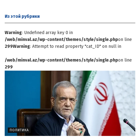
Из этой
рубрики
Warning
: Undefined array key 0 in
/web/minval.az/wp-content/themes/style/single.php
on line
299
Warning
: Attempt to read property "cat_ID" on null in
/web/minval.az/wp-content/themes/style/single.php
on line
299
ПОЛИТИКА