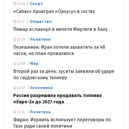
Спорт
23:44
«Сабах» проиграл «Орхусу» в гостях
Общество
23:31
Пожар вспыхнул в мечети Миртаги в Баку
Политика
23:26
Пезешкиан: Иран хотели захватить за 48
часов, но план провалился
Мир
23:08
Второй раз за день: хуситы заявили об ударе
по саудовскому танкеру
Экономика
22:50
Россия разрешила продавать топливо
«Евро-2» до 2027 года
Политика
22:32
Фидан: Израиль использует переговоры по
Газе ради своей политики