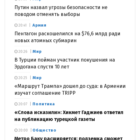
Путин назвал угрозы безопасности не
поводом отменять выборы
Армия
20:41
Пентагон раскошелился на $76,6 млрд ради
новых атомных субмарин
Мир
20:26
В Турции пойман участник покушения на
Эрдогана спустя 10 лет
Мир
20:25
«Маршрут Трампа» дошел до суда: в Армении
изучат соглашение TRIPP
Политика
20:07
«Слова исказили»: Хикмет Гаджиев ответил
на публикацию турецкой газеты
Общество
20:00
Метро Баку расширяется: подземка сможет