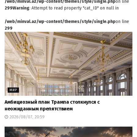
/web/minval.az/wp-content/themes/style/single.php
on line
299
Warning
: Attempt to read property "cat_ID" on null in
/web/minval.az/wp-content/themes/style/single.php
on line
299
МИР
Амбициозный план Трампа столкнулся с
неожиданным препятствием
2026/08/07, 20:59