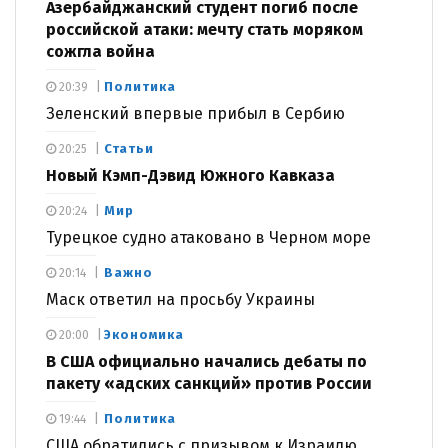
Азербайджанский студент погиб после
российской атаки: мечту стать моряком
сожгла война
Политика
20:39
Зеленский впервые прибыл в Сербию
Статьи
20:25
Новый Кэмп-Дэвид Южного Кавказа
Мир
20:24
Турецкое судно атаковано в Черном море
Важно
20:14
Маск ответил на просьбу Украины
Экономика
20:00
В США официально начались дебаты по
пакету «адских санкций» против России
Политика
19:44
США обратились с призывом к Израилю