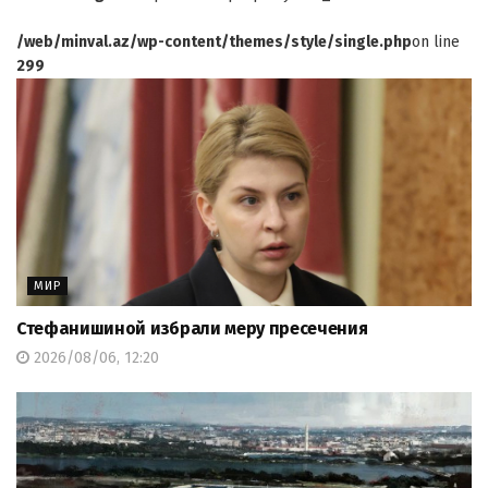
/web/minval.az/wp-content/themes/style/single.php
on line
299
МИР
Стефанишиной избрали меру пресечения
2026/08/06, 12:20