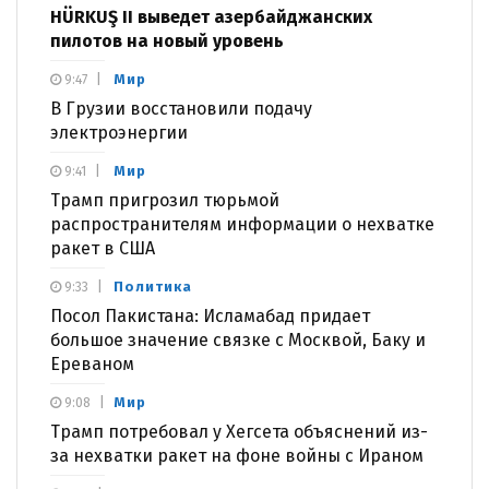
HÜRKUŞ II выведет азербайджанских
пилотов на новый уровень
Мир
9:47
В Грузии восстановили подачу
электроэнергии
Мир
9:41
Трамп пригрозил тюрьмой
распространителям информации о нехватке
ракет в США
Политика
9:33
Посол Пакистана: Исламабад придает
большое значение связке с Москвой, Баку и
Ереваном
Мир
9:08
Трамп потребовал у Хегсета объяснений из-
за нехватки ракет на фоне войны с Ираном