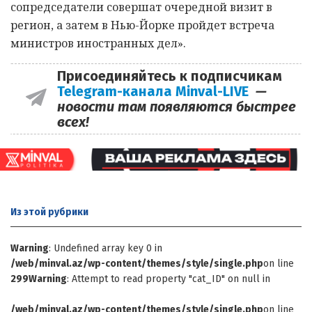
сопредседатели совершат очередной визит в
регион, а затем в Нью-Йорке пройдет встреча
министров иностранных дел».
Присоединяйтесь к подписчикам
Telegram-канала Minval-LIVE
—
новости там появляются быстрее
всех!
Из этой
рубрики
Warning
: Undefined array key 0 in
/web/minval.az/wp-content/themes/style/single.php
on line
299
Warning
: Attempt to read property "cat_ID" on null in
/web/minval.az/wp-content/themes/style/single.php
on line