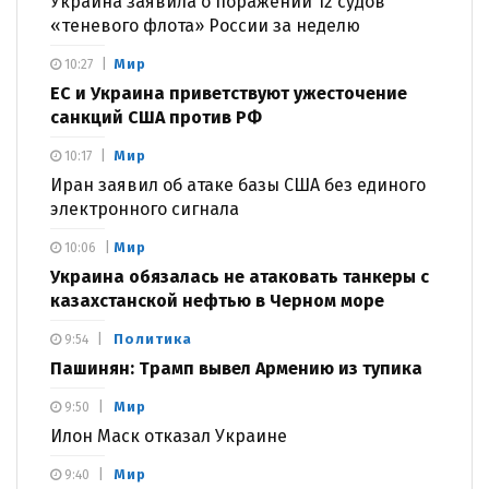
Украина заявила о поражении 12 судов
«теневого флота» России за неделю
Мир
10:27
ЕС и Украина приветствуют ужесточение
санкций США против РФ
Мир
10:17
Иран заявил об атаке базы США без единого
электронного сигнала
Мир
10:06
Украина обязалась не атаковать танкеры с
казахстанской нефтью в Черном море
Политика
9:54
Пашинян: Трамп вывел Армению из тупика
Мир
9:50
Илон Маск отказал Украине
Мир
9:40