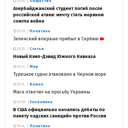
Общество
20:44
Азербайджанский студент погиб после
российской атаки: мечту стать моряком
сожгла война
Политика
20:39
Зеленский впервые прибыл в Сербию
Статьи
20:25
Новый Кэмп-Дэвид Южного Кавказа
Мир
20:24
Турецкое судно атаковано в Черном море
Важно
20:14
Маск ответил на просьбу Украины
Экономика
20:00
В США официально начались дебаты по
пакету «адских санкций» против России
Политика
19:44