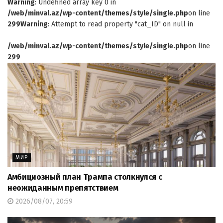
Warning
: Undefined array key 0 in
/web/minval.az/wp-content/themes/style/single.php
on line
299
Warning
: Attempt to read property "cat_ID" on null in
/web/minval.az/wp-content/themes/style/single.php
on line
299
МИР
Амбициозный план Трампа столкнулся с
неожиданным препятствием
2026/08/07, 20:59