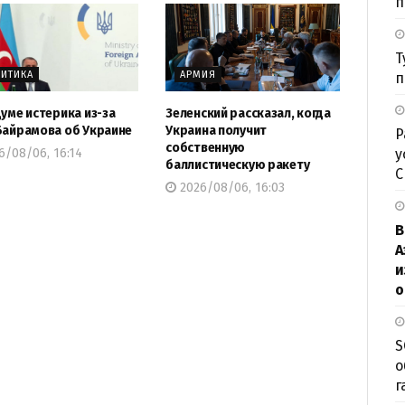
п
Т
ИТИКА
АРМИЯ
п
думе истерика из-за
Зеленский рассказал, когда
Байрамова об Украине
Украина получит
Р
собственную
6/08/06, 16:14
у
баллистическую ракету
2026/08/06, 16:03
В
А
и
о
S
о
г