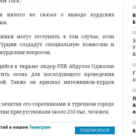
NN Turk.
н ничего не сказал о выводе курдских
В
ии.
Б
ники могут отступить в том случае, если
З
Турции создадут специальную комиссию и
У
с курдским вопросом.
б
ящийся в тюрьме лидер РПК Абдулла Оджалан
F
тить огонь для последующего проведения
о
ой. Также он призвал мятежников-курдов
П
 зачитан его соратниками в турецком городе
А
ии присутствовали около 250 тыс. человек.
л
тий в нашем
Телеграм-
ПОДПИСАТЬСЯ
Б