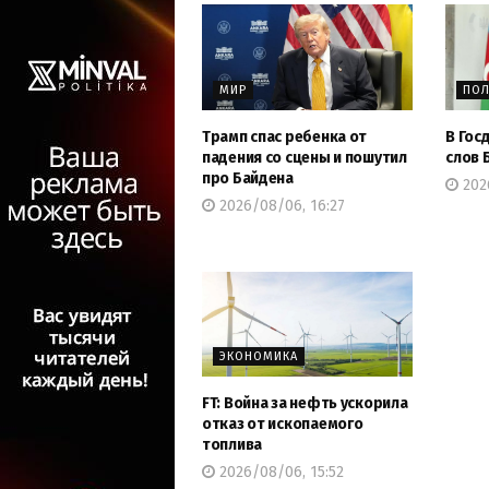
МИР
ПОЛ
Трамп спас ребенка от
В Гос
падения со сцены и пошутил
слов 
про Байдена
202
2026/08/06, 16:27
ЭКОНОМИКА
FT: Война за нефть ускорила
отказ от ископаемого
топлива
2026/08/06, 15:52