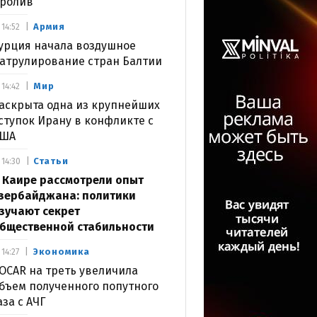
ролив
Армия
14:52
урция начала воздушное
атрулирование стран Балтии
Мир
14:42
аскрыта одна из крупнейших
ступок Ирану в конфликте с
США
Статьи
14:30
 Каире рассмотрели опыт
зербайджана: политики
зучают секрет
бщественной стабильности
Экономика
14:27
OCAR на треть увеличила
бъем полученного попутного
аза с АЧГ