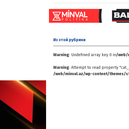
Из этой
рубрики
Warning
: Undefined array key 0 in
/web/m
Warning
: Attempt to read property "cat_
/web/minval.az/wp-content/themes/st