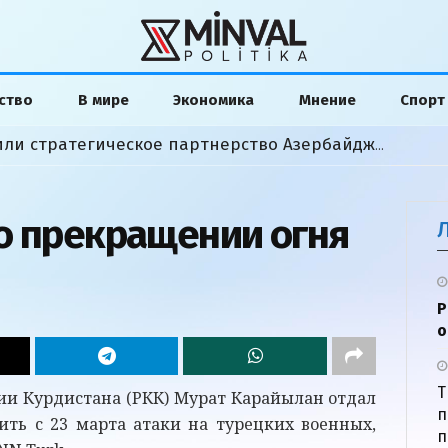
ство
В мире
Экономика
Мнение
Спорт
Байрамов и Сибига обсудили стратегическое партнерство Азербайджана и Украины
о прекращении огня
Р
о
Т
ии Курдистана (РКК) Мурат Карайылан отдал
п
ить с 23 марта атаки на турецких военных,
п