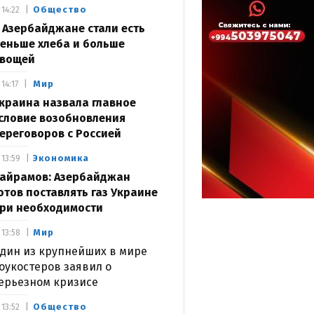
Общество
14:22
 Азербайджане стали есть
еньше хлеба и больше
вощей
Мир
14:17
краина назвала главное
словие возобновления
ереговоров с Россией
Экономика
13:59
айрамов: Азербайджан
отов поставлять газ Украине
ри необходимости
Мир
13:58
дин из крупнейших в мире
оукостеров заявил о
ерьезном кризисе
Общество
13:52