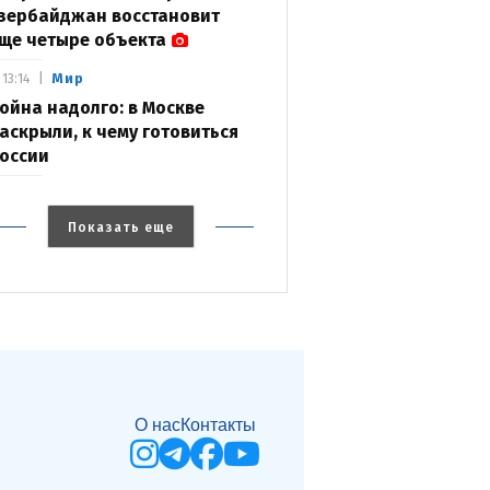
зербайджан восстановит
ще четыре объекта
Мир
13:14
ойна надолго: в Москве
аскрыли, к чему готовиться
оссии
Показать еще
О нас
Контакты