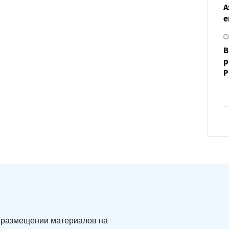
А
е
В
р
Р
ри размещении материалов на