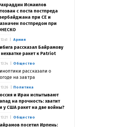
ахраддин Исмаилов
тозван с поста постпреда
зербайджана при СЕ и
азначен постпредом при
ЮНЕСКО
Армия
13:41
ибига рассказал Байрамову
 нехватке ракет к Patriot
Общество
13:34
иноптики рассказали о
огоде на завтра
Политика
13:26
оссия и Иран испытывают
апад на прочность: хватит
и у США ракет на две войны?
Общество
13:21
айрамов посетил Ирпень: