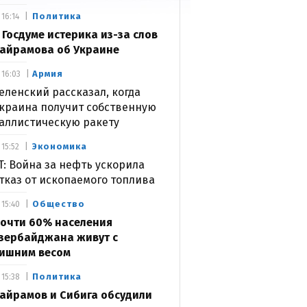
Политика
16:14
 Госдуме истерика из-за слов
айрамова об Украине
Армия
16:03
еленский рассказал, когда
краина получит собственную
аллистическую ракету
Экономика
15:52
T: Война за нефть ускорила
тказ от ископаемого топлива
Общество
15:40
очти 60% населения
зербайджана живут с
ишним весом
Политика
15:38
айрамов и Сибига обсудили