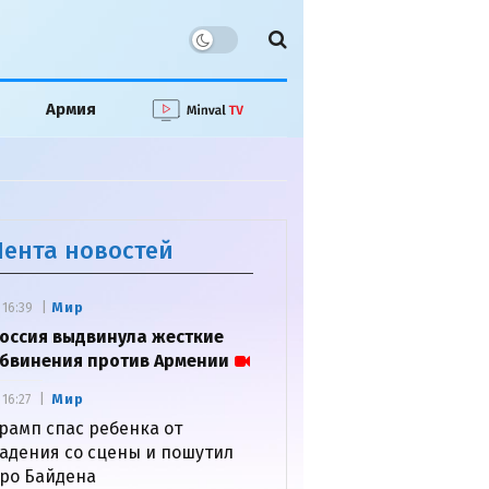
Армия
Лента новостей
Мир
16:39
оссия выдвинула жесткие
бвинения против Армении
Мир
16:27
рамп спас ребенка от
адения со сцены и пошутил
ро Байдена