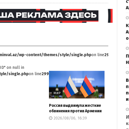
с
А
К
А
о
inval.az/wp-content/themes/style/single.php
on line
299
П
Н
ID" on null in
yle/single.php
on line
299
В
п
п
МИР
и
Россия выдвинула жесткие
обвинения против Армении
И
2026/08/06, 16:39
к