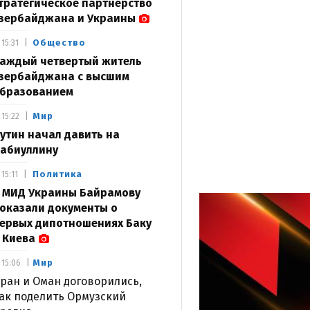
тратегическое партнерство
зербайджана и Украины
Общество
15:31
аждый четвертый житель
зербайджана с высшим
бразованием
Мир
15:22
утин начал давить на
абиуллину
Политика
15:11
 МИД Украины Байрамову
оказали документы о
ервых дипотношениях Баку
 Киева
Мир
15:06
ран и Оман договорились,
ак поделить Ормузский