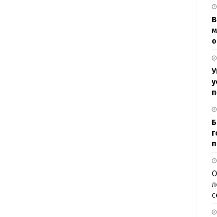
В
м
о
У
у
п
Б
г
п
О
л
с