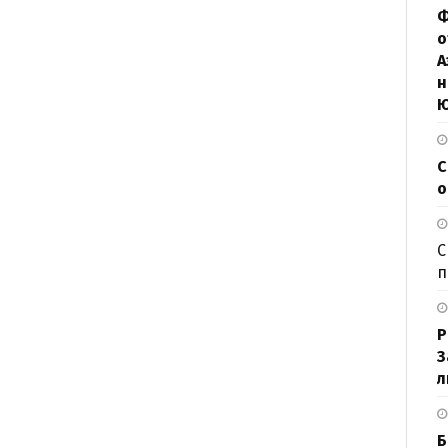
Ф
о
А
н
С
о
С
п
Р
З
л
Б