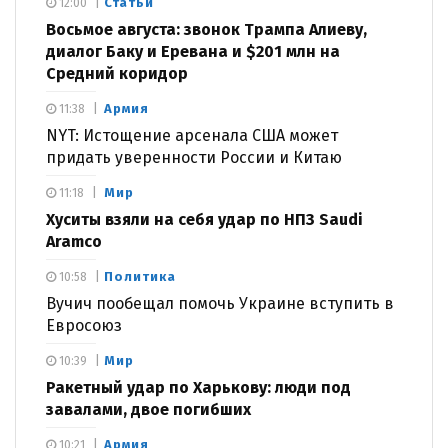
Статьи
12:00
Восьмое августа: звонок Трампа Алиеву,
диалог Баку и Еревана и $201 млн на
Средний коридор
Армия
11:38
NYT: Истощение арсенала США может
придать уверенности России и Китаю
Мир
11:18
Хуситы взяли на себя удар по НПЗ Saudi
Aramco
Политика
10:58
Вучич пообещал помочь Украине вступить в
Евросоюз
Мир
10:39
Ракетный удар по Харькову: люди под
завалами, двое погибших
Армия
10:21