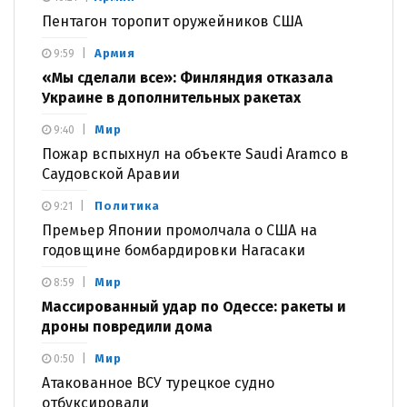
Пентагон торопит оружейников США
Армия
9:59
«Мы сделали все»: Финляндия отказала
Украине в дополнительных ракетах
Мир
9:40
Пожар вспыхнул на объекте Saudi Aramco в
Саудовской Аравии
Политика
9:21
Премьер Японии промолчала о США на
годовщине бомбардировки Нагасаки
Мир
8:59
Массированный удар по Одессе: ракеты и
дроны повредили дома
Мир
0:50
Атакованное ВСУ турецкое судно
отбуксировали