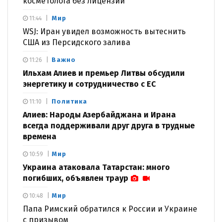
косметолога без лицензии
Мир
11:44
WSJ: Иран увидел возможность вытеснить
США из Персидского залива
Важно
11:26
Ильхам Алиев и премьер Литвы обсудили
энергетику и сотрудничество с ЕС
Политика
11:10
Алиев: Народы Азербайджана и Ирана
всегда поддерживали друг друга в трудные
времена
Мир
10:59
Украина атаковала Татарстан: много
погибших, объявлен траур
Мир
10:48
Папа Римский обратился к России и Украине
с призывом