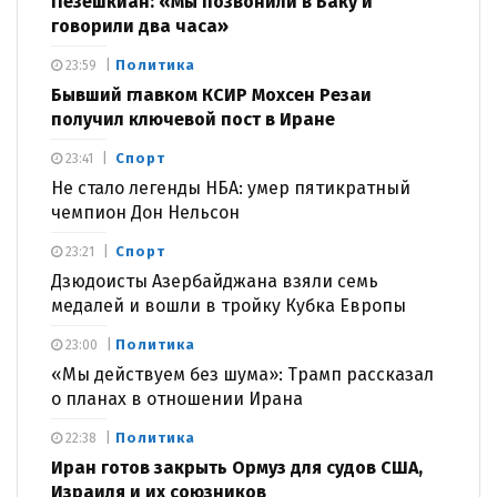
Пезешкиан: «Мы позвонили в Баку и
говорили два часа»
Политика
23:59
Бывший главком КСИР Мохсен Резаи
получил ключевой пост в Иране
Спорт
23:41
Не стало легенды НБА: умер пятикратный
чемпион Дон Нельсон
Спорт
23:21
Дзюдоисты Азербайджана взяли семь
медалей и вошли в тройку Кубка Европы
Политика
23:00
«Мы действуем без шума»: Трамп рассказал
о планах в отношении Ирана
Политика
22:38
Иран готов закрыть Ормуз для судов США,
Израиля и их союзников