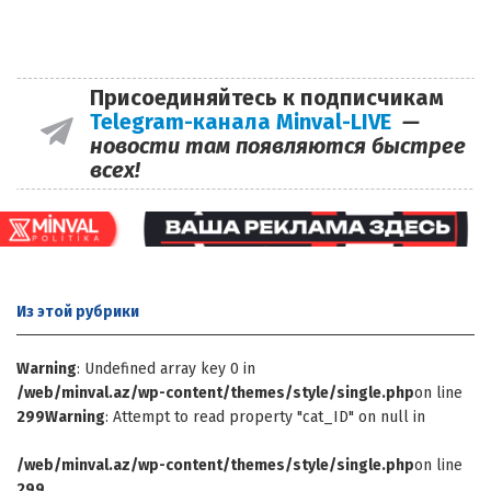
Присоединяйтесь к подписчикам
Telegram-канала Minval-LIVE
—
новости там появляются быстрее
всех!
Из этой
рубрики
Warning
: Undefined array key 0 in
/web/minval.az/wp-content/themes/style/single.php
on line
299
Warning
: Attempt to read property "cat_ID" on null in
/web/minval.az/wp-content/themes/style/single.php
on line
299