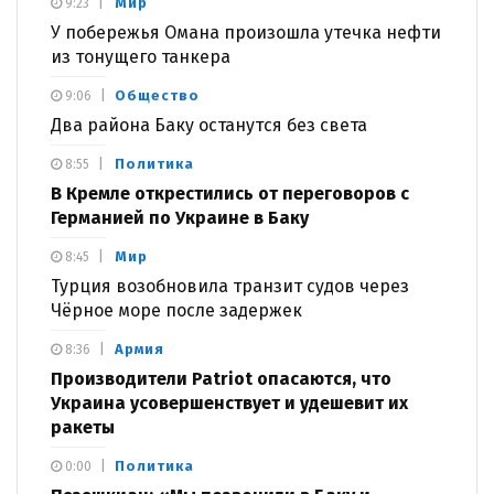
Мир
9:23
У побережья Омана произошла утечка нефти
из тонущего танкера
Общество
9:06
Два района Баку останутся без света
Политика
8:55
В Кремле открестились от переговоров с
Германией по Украине в Баку
Мир
8:45
Турция возобновила транзит судов через
Чёрное море после задержек
Армия
8:36
Производители Patriot опасаются, что
Украина усовершенствует и удешевит их
ракеты
Политика
0:00