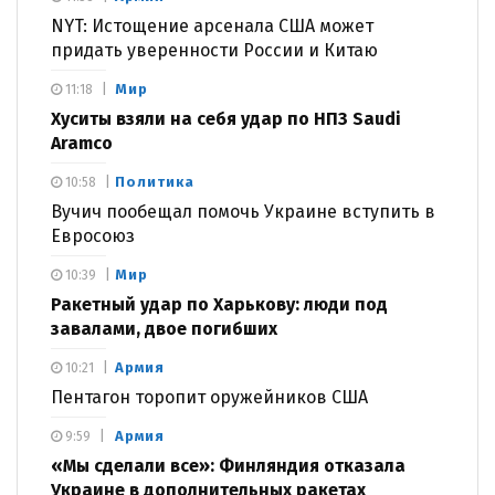
NYT: Истощение арсенала США может
придать уверенности России и Китаю
Мир
11:18
Хуситы взяли на себя удар по НПЗ Saudi
Aramco
Политика
10:58
Вучич пообещал помочь Украине вступить в
Евросоюз
Мир
10:39
Ракетный удар по Харькову: люди под
завалами, двое погибших
Армия
10:21
Пентагон торопит оружейников США
Армия
9:59
«Мы сделали все»: Финляндия отказала
Украине в дополнительных ракетах