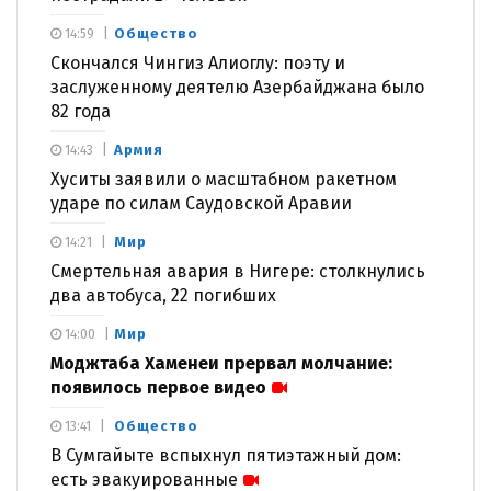
Общество
14:59
Скончался Чингиз Алиоглу: поэту и
заслуженному деятелю Азербайджана было
82 года
Армия
14:43
Хуситы заявили о масштабном ракетном
ударе по силам Саудовской Аравии
Мир
14:21
Смертельная авария в Нигере: столкнулись
два автобуса, 22 погибших
Мир
14:00
Моджтаба Хаменеи прервал молчание:
появилось первое видео
Общество
13:41
В Сумгайыте вспыхнул пятиэтажный дом:
есть эвакуированные