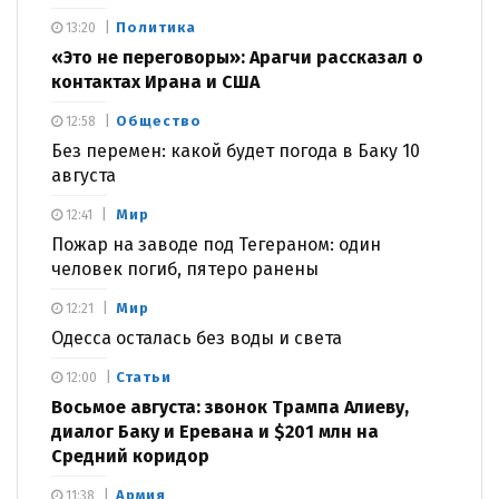
Политика
13:20
«Это не переговоры»: Арагчи рассказал о
контактах Ирана и США
Общество
12:58
Без перемен: какой будет погода в Баку 10
августа
Мир
12:41
Пожар на заводе под Тегераном: один
человек погиб, пятеро ранены
Мир
12:21
Одесса осталась без воды и света
Статьи
12:00
Восьмое августа: звонок Трампа Алиеву,
диалог Баку и Еревана и $201 млн на
Средний коридор
Армия
11:38