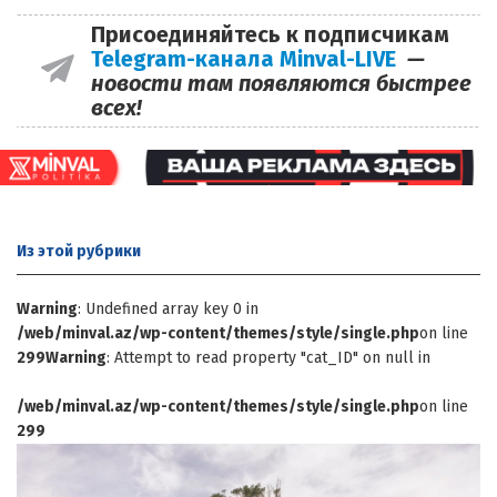
Присоединяйтесь к подписчикам
Telegram-канала Minval-LIVE
—
новости там появляются быстрее
всех!
Из этой
рубрики
Warning
: Undefined array key 0 in
/web/minval.az/wp-content/themes/style/single.php
on line
299
Warning
: Attempt to read property "cat_ID" on null in
/web/minval.az/wp-content/themes/style/single.php
on line
299