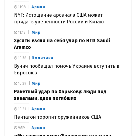
Армия
11:38
NYT: Истощение арсенала США может
придать уверенности России и Китаю
Мир
11:18
Хуситы взяли на себя удар по НПЗ Saudi
Aramco
Политика
10:58
Вучич пообещал помочь Украине вступить в
Евросоюз
Мир
10:39
Ракетный удар по Харькову: люди под
завалами, двое погибших
Армия
10:21
Пентагон торопит оружейников США
Армия
9:59
«Мы сделали все»: Финляндия отказала