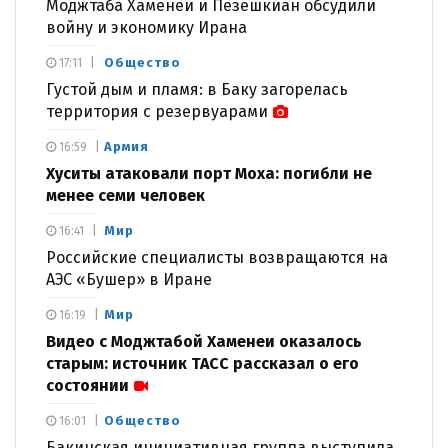
Моджтаба Хаменеи и Пезешкиан обсудили
войну и экономику Ирана
Общество
17:11
Густой дым и пламя: в Баку загорелась
территория с резервуарами
Армия
16:59
Хуситы атаковали порт Моха: погибли не
менее семи человек
Мир
16:41
Российские специалисты возвращаются на
АЭС «Бушер» в Иране
Мир
16:19
Видео с Моджтабой Хаменеи оказалось
старым: источник ТАСС рассказал о его
состоянии
Общество
16:01
Бакинская инициативная группа выступила