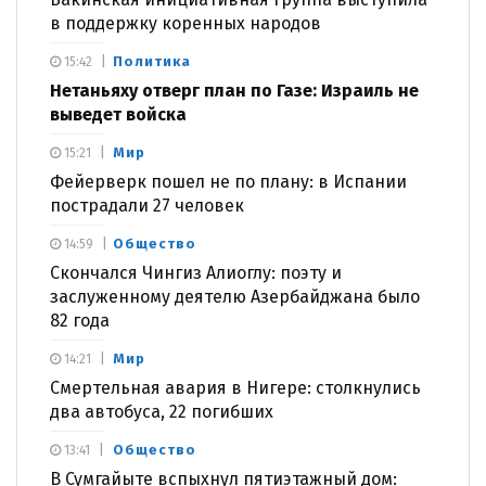
в поддержку коренных народов
Политика
15:42
Нетаньяху отверг план по Газе: Израиль не
выведет войска
Мир
15:21
Фейерверк пошел не по плану: в Испании
пострадали 27 человек
Общество
14:59
Скончался Чингиз Алиоглу: поэту и
заслуженному деятелю Азербайджана было
82 года
Мир
14:21
Смертельная авария в Нигере: столкнулись
два автобуса, 22 погибших
Общество
13:41
В Сумгайыте вспыхнул пятиэтажный дом: