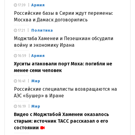
Армия
17:39
Российские базы в Сирии ждут перемены:
Москва и Дамаск договорились
Политика
17:21
Моджтаба Хаменеи и Пезешкиан обсудили
войну и экономику Ирана
Армия
16:59
Хуситы атаковали порт Моха: погибли не
менее семи человек
Мир
16:41
Российские специалисты возвращаются на
АЭС «Бушер» в Иране
Мир
16:19
Видео с Моджтабой Хаменеи оказалось
старым: источник ТАСС рассказал о его
состоянии