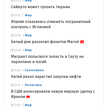
Мир
23:30
Сийярто может грозить тюрьма
Мир
23:13
Италия отказалась отменять пограничный
контроль с Испанией
Мир
22:58
Белый дом разозлил фанатов Marvel
Мир
22:46
Мигрант попытался попасть в Сеуту на
параплане и погиб
Экономика
22:24
Китай резко нарастил закупки нефти
Политика
22:12
В США анонсировали новую мирную сделку с
Ираном
Мир
21:56