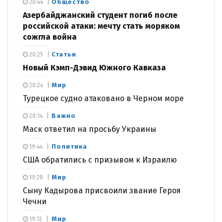
Общество
20:44
Азербайджанский студент погиб после
российской атаки: мечту стать моряком
сожгла война
Статьи
20:25
Новый Кэмп-Дэвид Южного Кавказа
Мир
20:24
Турецкое судно атаковано в Черном море
Важно
20:14
Маск ответил на просьбу Украины
Политика
19:44
США обратились с призывом к Израилю
Мир
19:28
Сыну Кадырова присвоили звание Героя
Чечни
Мир
19:12