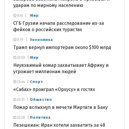
ударам по мирному населению
Мир
0:41
СГБ Грузии начала расследование из-за
фейков о российских туристах
Экономика
0:19
Трамп вернул импортерам около $100 млрд
Мир
23:59
Неуязвимый комар захватывает Африку и
угрожает миллионам людей
Спорт
23:44
«Сабах» проиграл «Орхусу» в гостях
Общество
23:31
Пожар вспыхнул в мечети Миртаги в Баку
Политика
23:26
Пезешкиан: Иран хотели захватить за 48