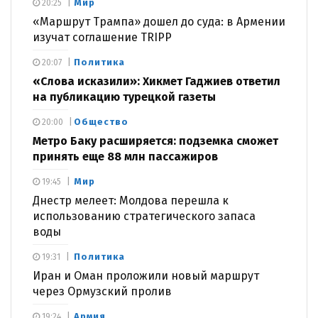
Мир
20:25
«Маршрут Трампа» дошел до суда: в Армении
изучат соглашение TRIPP
Политика
20:07
«Слова исказили»: Хикмет Гаджиев ответил
на публикацию турецкой газеты
Общество
20:00
Метро Баку расширяется: подземка сможет
принять еще 88 млн пассажиров
Мир
19:45
Днестр мелеет: Молдова перешла к
использованию стратегического запаса
воды
Политика
19:31
Иран и Оман проложили новый маршрут
через Ормузский пролив
Армия
19:24