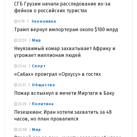
СГБ Грузии начала расследование из-за
фейков о российских туристах
Экономика
0:19
Трамп вернул импортерам около $100 млрд
Мир
23:59
Неуязвимый комар захватывает Африку и
угрожает миллионам людей
Спорт
23:44
«Сабах» проиграл «Орхусу» в гостях
Общество
23:31
Пожар вспыхнул в мечети Миртаги в Баку
Политика
23:26
Пезешкиан: Иран хотели захватить за 48
часов, но план провалился
Мир
23:08